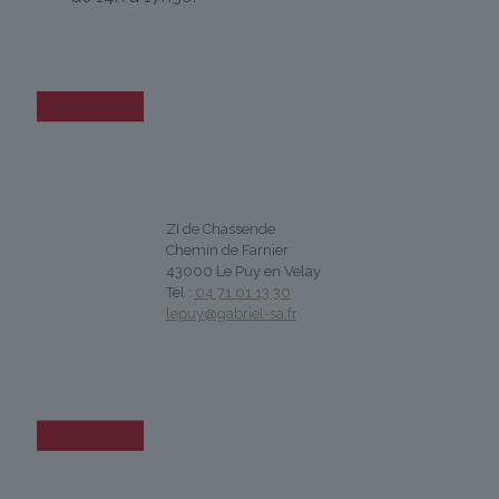
ZI de Chassende
Chemin de Farnier
43000 Le Puy en Velay
Tél :
04 71 01 13 30
lepuy@gabriel-sa.fr