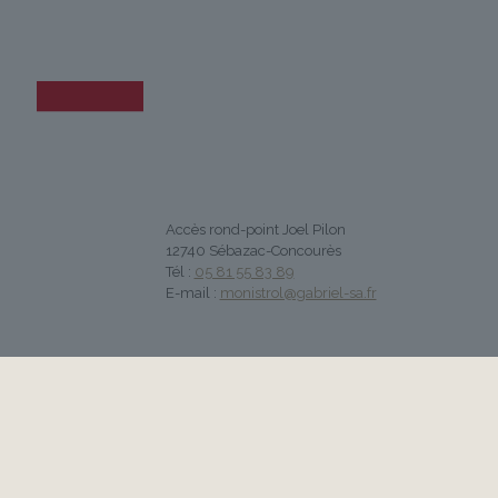
Accès rond-point Joel Pilon
12740 Sébazac-Concourès
Tél :
05 81 55 83 89
E-mail :
monistrol@gabriel-sa.fr