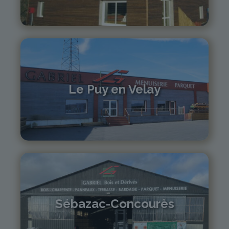
04 71 61 01 86
monistrol@gabriel-sa.fr
Le Puy en Velay
04 71 01 13 30
lepuy@gabriel-sa.fr
Sébazac-Concourès