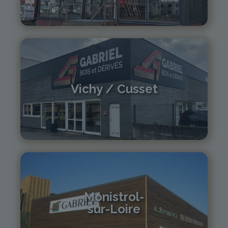
04 73 42 18 38
lexpo@gabriel-sa.fr
Vichy / Cusset
04 70 97 56 39
cusset@gabriel-sa.fr
Monistrol-
sur-Loire