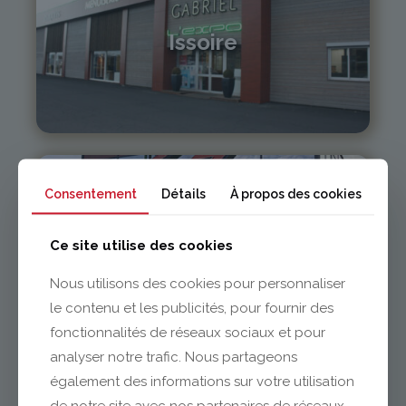
Issoire
04 73 55 06 09
contact@gabriel-sa.fr
Consentement
Détails
À propos des cookies
Clermont-Ferrand
Ce site utilise des cookies
Nous utilisons des cookies pour personnaliser
04 73 42 18 38
le contenu et les publicités, pour fournir des
lexpo@gabriel-sa.fr
fonctionnalités de réseaux sociaux et pour
analyser notre trafic. Nous partageons
également des informations sur votre utilisation
de notre site avec nos partenaires de réseaux