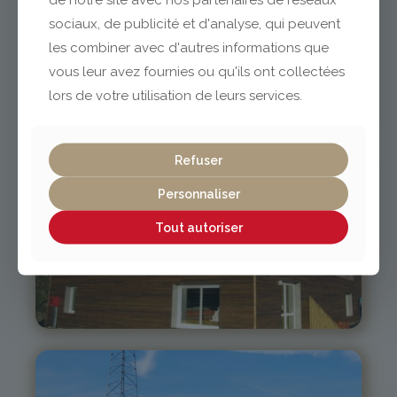
sociaux, de publicité et d'analyse, qui peuvent
Vichy / Cusset
les combiner avec d'autres informations que
vous leur avez fournies ou qu'ils ont collectées
04 70 97 56 39
lors de votre utilisation de leurs services.
cusset@gabriel-sa.fr
Refuser
Personnaliser
Monistrol-
Tout autoriser
sur-Loire
04 71 61 01 86
monistrol@gabriel-sa.fr