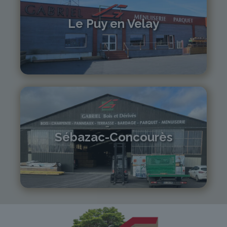
Le Puy en Velay
04 71 01 13 30
lepuy@gabriel-sa.fr
Sébazac-Concourès
05 81 55 83 89
monistrol@gabriel-sa.fr