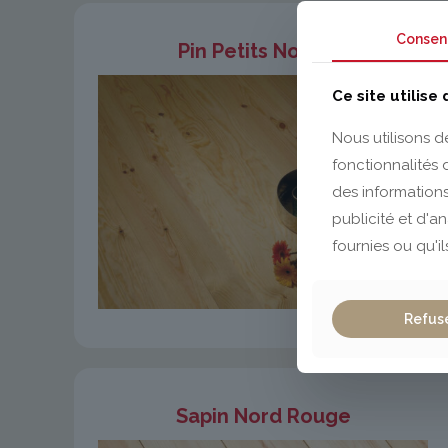
Consen
Pin Petits Noeuds
Ce site utilise
Nous utilisons d
fonctionnalités
des informations
publicité et d'a
fournies ou qu'il
Refus
Sapin Nord Rouge