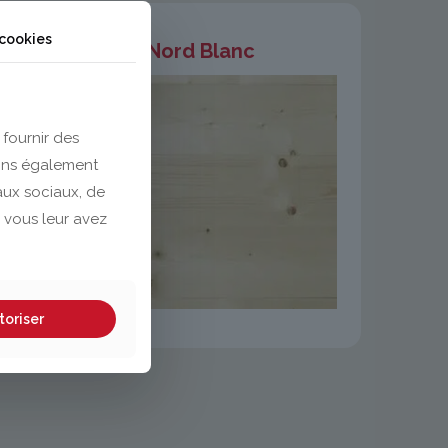
 cookies
Sapin Nord Blanc
 fournir des
eons également
eaux sociaux, de
 vous leur avez
toriser