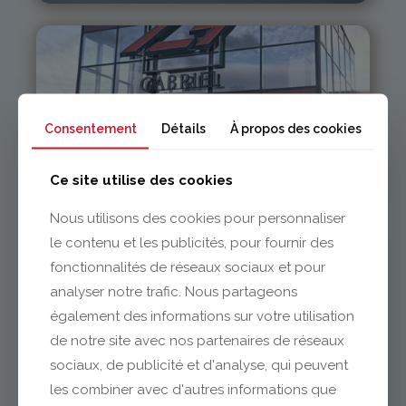
Clermont-Ferrand
Consentement
Détails
À propos des cookies
04 73 42 18 38
Ce site utilise des cookies
lexpo@gabriel-sa.fr
Nous utilisons des cookies pour personnaliser
le contenu et les publicités, pour fournir des
fonctionnalités de réseaux sociaux et pour
analyser notre trafic. Nous partageons
Vichy / Cusset
également des informations sur votre utilisation
de notre site avec nos partenaires de réseaux
sociaux, de publicité et d'analyse, qui peuvent
04 70 97 56 39
cusset@gabriel-sa.fr
les combiner avec d'autres informations que