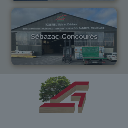
Sébazac-Concourès
05 81 55 83 89
monistrol@gabriel-sa.fr