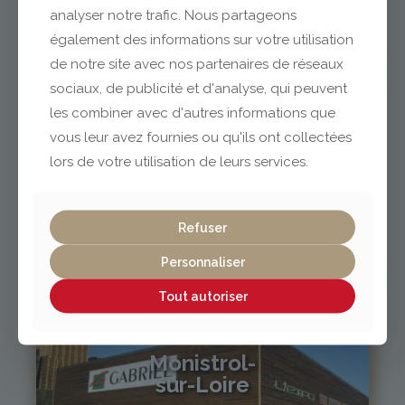
analyser notre trafic. Nous partageons
04 73 42 18 38
également des informations sur votre utilisation
lexpo@gabriel-sa.fr
de notre site avec nos partenaires de réseaux
sociaux, de publicité et d'analyse, qui peuvent
les combiner avec d'autres informations que
vous leur avez fournies ou qu'ils ont collectées
lors de votre utilisation de leurs services.
Vichy / Cusset
04 70 97 56 39
Refuser
cusset@gabriel-sa.fr
Personnaliser
Tout autoriser
Monistrol-
sur-Loire