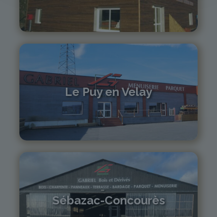
04 71 61 01 86
monistrol@gabriel-sa.fr
Le Puy en Velay
04 71 01 13 30
lepuy@gabriel-sa.fr
Sébazac-Concourès