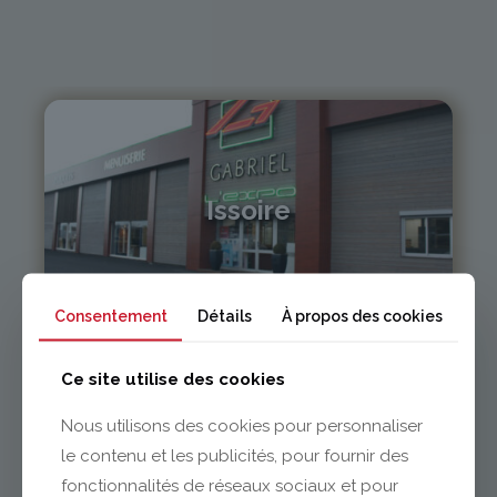
Issoire
04 73 55 06 09
contact@gabriel-sa.fr
Consentement
Détails
À propos des cookies
Ce site utilise des cookies
Nous utilisons des cookies pour personnaliser
Clermont-Ferrand
le contenu et les publicités, pour fournir des
fonctionnalités de réseaux sociaux et pour