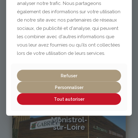
analyser notre trafic. Nous partageons
04 73 42 18 38
lexpo@gabriel-sa.fr
également des informations sur votre utilisation
de notre site avec nos partenaires de réseaux
sociaux, de publicité et d'analyse, qui peuvent
les combiner avec d'autres informations que
vous leur avez fournies ou qu'ils ont collectées
Vichy / Cusset
lors de votre utilisation de leurs services.
04 70 97 56 39
cusset@gabriel-sa.fr
Refuser
Personnaliser
Tout autoriser
Monistrol-
sur-Loire