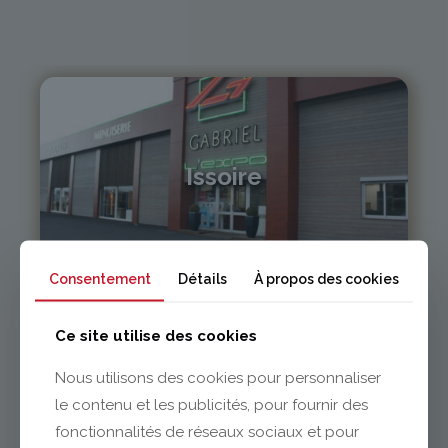
Issoire
04 73 55 06 09
contact@gabriel-sa.fr
Consentement
Détails
À propos des cookies
Ce site utilise des cookies
Nous utilisons des cookies pour personnaliser
Clermont-Ferrand
le contenu et les publicités, pour fournir des
fonctionnalités de réseaux sociaux et pour