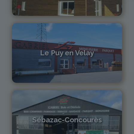
04 71 61 01 86
monistrol@gabriel-sa.fr
Le Puy en Velay
04 71 01 13 30
lepuy@gabriel-sa.fr
Sébazac-Concourès