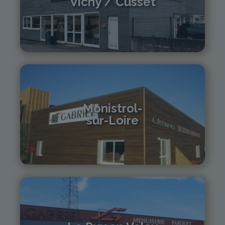
Vichy / Cusset
04 70 97 56 39
cusset@gabriel-sa.fr
Monistrol-
sur-Loire
04 71 61 01 86
monistrol@gabriel-sa.fr