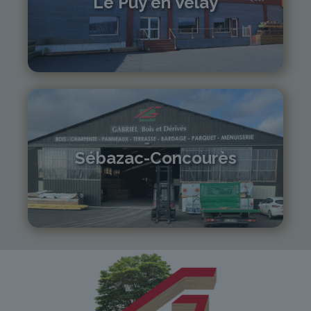
Le Puy en Velay
04 71 01 13 30
lepuy@gabriel-sa.fr
Sébazac-Concourès
05 81 55 83 89
monistrol@gabriel-sa.fr