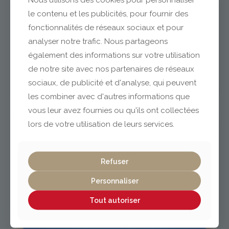
le contenu et les publicités, pour fournir des
fonctionnalités de réseaux sociaux et pour
analyser notre trafic. Nous partageons
Clermont-Ferrand
également des informations sur votre utilisation
de notre site avec nos partenaires de réseaux
sociaux, de publicité et d'analyse, qui peuvent
04 73 42 18 38
lexpo@gabriel-sa.fr
les combiner avec d'autres informations que
vous leur avez fournies ou qu'ils ont collectées
lors de votre utilisation de leurs services.
Vichy / Cusset
Refuser
Personnaliser
04 70 97 56 39
cusset@gabriel-sa.fr
Tout autoriser