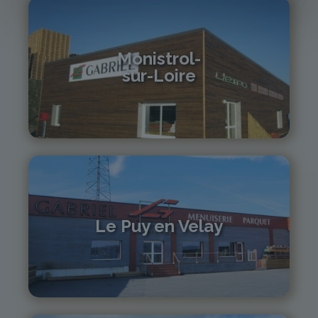
Monistrol-
sur-Loire
04 71 61 01 86
monistrol@gabriel-sa.fr
Le Puy en Velay
04 71 01 13 30
lepuy@gabriel-sa.fr