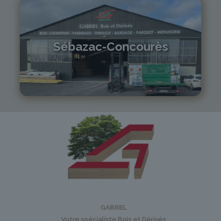
Sébazac-Concourès
05 81 55 83 89
monistrol@gabriel-sa.fr
GABRIEL
Votre spécialiste Bois et Dérivés