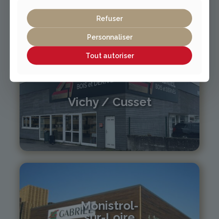
Refuser
04 73 42 18 38
lexpo@gabriel-sa.fr
Personnaliser
Tout autoriser
Vichy / Cusset
04 70 97 56 39
cusset@gabriel-sa.fr
Monistrol-
sur-Loire