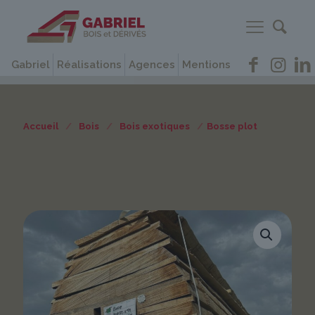
Gabriel
Réalisations
Agences
Mentions
Accueil
/
Bois
/
Bois exotiques
/
Bosse plot