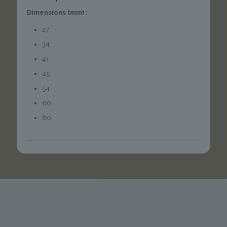
Dimensions (mm) :
27
34
41
45
54
60
80