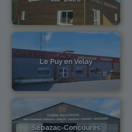
04 71 61 01 86
monistrol@gabriel-sa.fr
Le Puy en Velay
04 71 01 13 30
lepuy@gabriel-sa.fr
Sébazac-Concourès