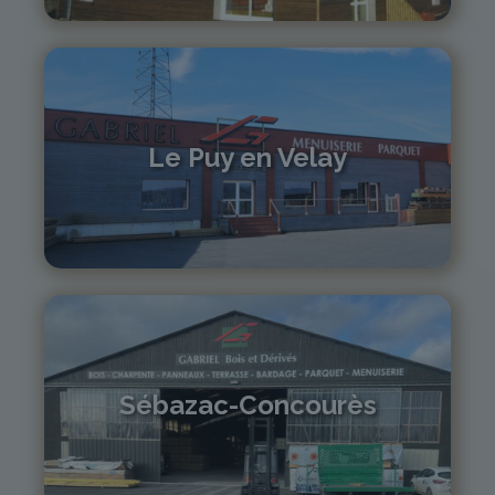
Le Puy en Velay
04 71 01 13 30
lepuy@gabriel-sa.fr
Sébazac-Concourès
05 81 55 83 89
monistrol@gabriel-sa.fr