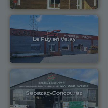
04 71 61 01 86
monistrol@gabriel-sa.fr
Le Puy en Velay
04 71 01 13 30
lepuy@gabriel-sa.fr
Sébazac-Concourès
05 81 55 83 89