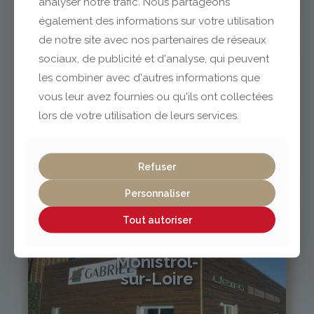
analyser notre trafic. Nous partageons
04 73 42 18 38
lexpo@gabriel-sa.fr
également des informations sur votre utilisation
de notre site avec nos partenaires de réseaux
sociaux, de publicité et d'analyse, qui peuvent
les combiner avec d'autres informations que
vous leur avez fournies ou qu'ils ont collectées
Vichy / Cusset
lors de votre utilisation de leurs services.
04 70 97 56 39
cusset@gabriel-sa.fr
Refuser
Personnaliser
Tout autoriser
Monistrol-
sur-Loire