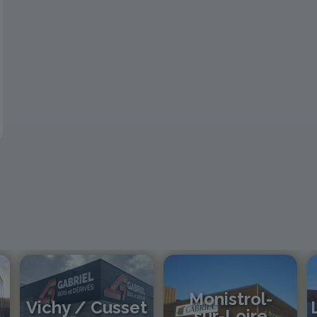
Monistrol-
Vichy / Cusset
sur-Loire