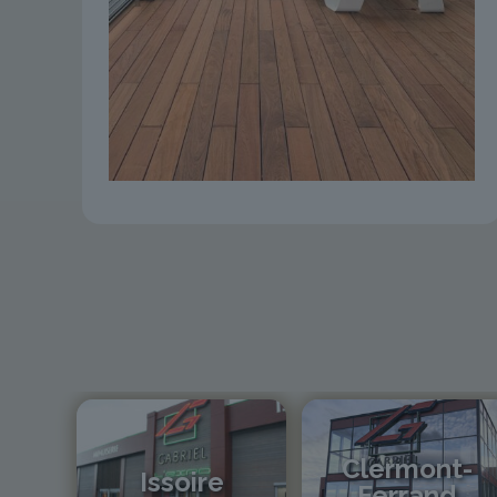
Clermont-
Issoire
Ferrand