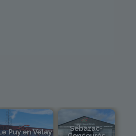
Sébazac-
Le Puy en Velay
Concourès