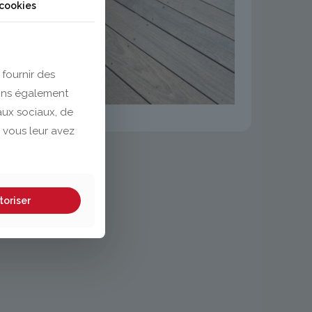
 cookies
 fournir des
eons également
eaux sociaux, de
 vous leur avez
toriser