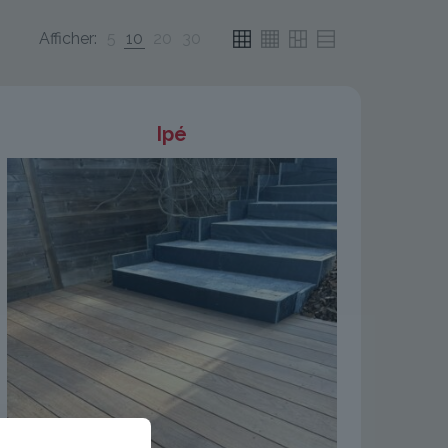
Afficher:
5
10
20
30
Ipé