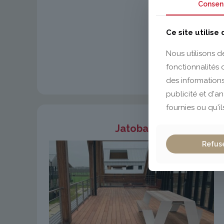
Consen
Ce site utilise
Nous utilisons d
fonctionnalités
des informations
publicité et d'a
fournies ou qu'il
Jatoba
Refus