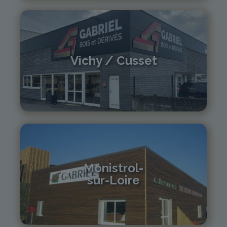
Vichy / Cusset
04 70 97 56 39
cusset@gabriel-sa.fr
Monistrol-
sur-Loire
04 71 61 01 86
monistrol@gabriel-sa.fr