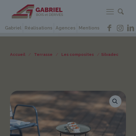
Gabriel
Réalisations
Agences
Mentions
Accueil
/
Terrasse
/
Les composites
/
Silvadec