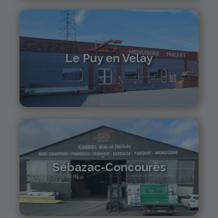
Le Puy en Velay
04 71 01 13 30
lepuy@gabriel-sa.fr
Sébazac-Concourès
05 81 55 83 89
monistrol@gabriel-sa.fr