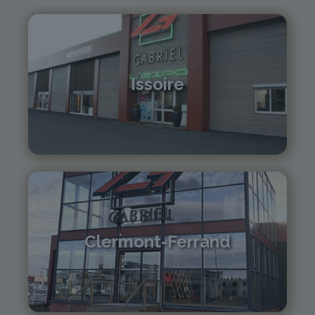
Issoire
04 73 55 06 09
contact@gabriel-sa.fr
Clermont-Ferrand
04 73 42 18 38
lexpo@gabriel-sa.fr