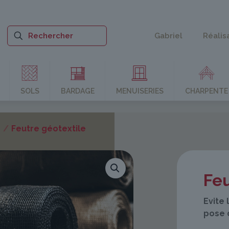
Gabriel
Réalis
SOLS
BARDAGE
MENUISERIES
CHARPENTE
/
Feutre géotextile
Feu
Evite
pose 