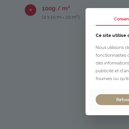
100g / m²
(2 x 10 m = 20 m²).
Consen
Ce site utilise
Nous utilisons d
fonctionnalités
des informations
publicité et d'a
fournies ou qu'il
Refus