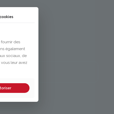
 cookies
 fournir des
eons également
eaux sociaux, de
 vous leur avez
toriser