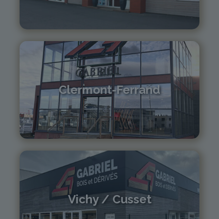
04 73 55 06 09
contact@gabriel-sa.fr
Clermont-Ferrand
04 73 42 18 38
lexpo@gabriel-sa.fr
Vichy / Cusset