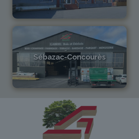
04 71 01 13 30
lepuy@gabriel-sa.fr
Sébazac-Concourès
05 81 55 83 89
monistrol@gabriel-sa.fr