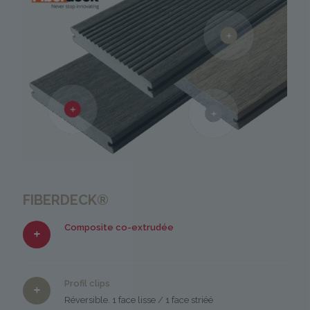
FIBERDECK®
Composite co-extrudée
Profil clips
Réversible. 1 face lisse / 1 face striéé