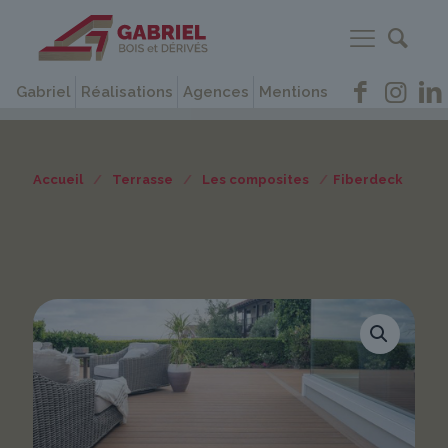
Gabriel
Réalisations
Agences
Mentions
Accueil
/
Terrasse
/
Les composites
/
Fiberdeck