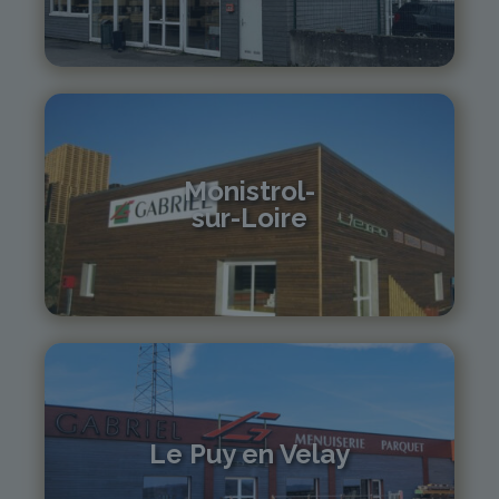
04 70 97 56 39
cusset@gabriel-sa.fr
Monistrol-
sur-Loire
04 71 61 01 86
monistrol@gabriel-sa.fr
Le Puy en Velay