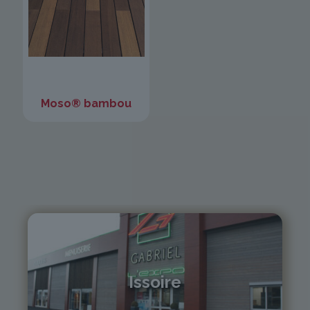
Moso® bambou
Issoire