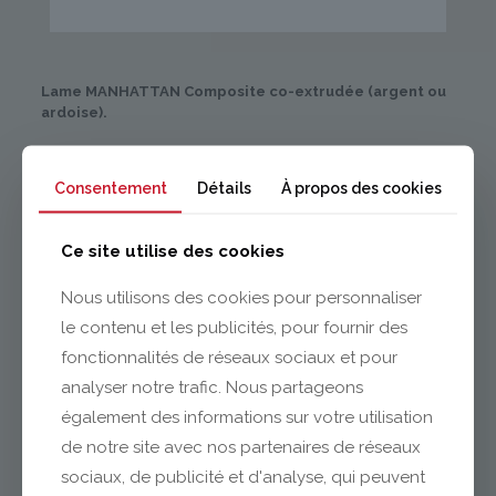
Lame MANHATTAN Composite co-extrudée (argent ou
ardoise).
Consentement
Détails
À propos des cookies
Profil clips
Ce site utilise des cookies
Réversible
1 face lisse
Nous utilisons des cookies pour personnaliser
1 face striée
le contenu et les publicités, pour fournir des
Section
fonctionnalités de réseaux sociaux et pour
22,5 x 145 mm
analyser notre trafic. Nous partageons
également des informations sur votre utilisation
de notre site avec nos partenaires de réseaux
sociaux, de publicité et d'analyse, qui peuvent