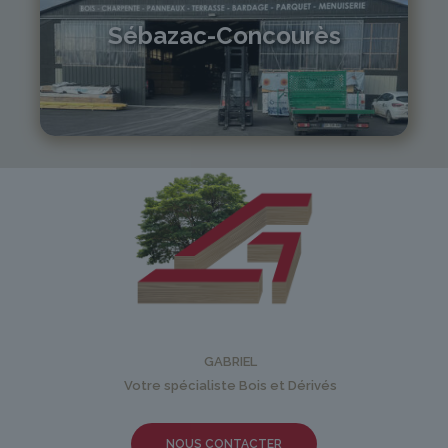
Sébazac-Concourès
05 81 55 83 89
monistrol@gabriel-sa.fr
GABRIEL
Votre spécialiste Bois et Dérivés
NOUS CONTACTER