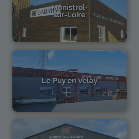
Monistrol-
sur-Loire
04 71 61 01 86
monistrol@gabriel-sa.fr
Le Puy en Velay
04 71 01 13 30
lepuy@gabriel-sa.fr