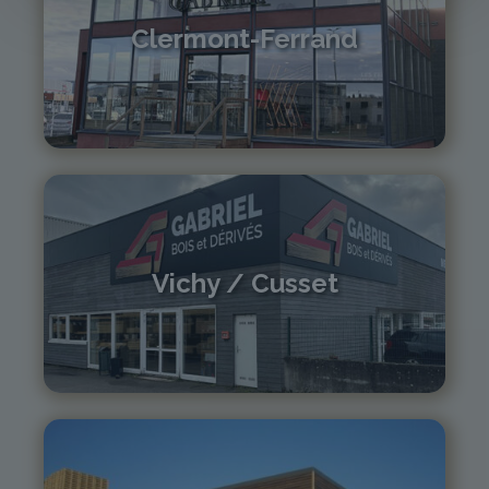
Clermont-Ferrand
04 73 42 18 38
lexpo@gabriel-sa.fr
Vichy / Cusset
04 70 97 56 39
cusset@gabriel-sa.fr