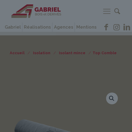
Gabriel
Réalisations
Agences
Mentions
Accueil
/
Isolation
/
Isolant mince
/
Top Comble