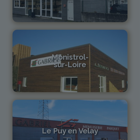
04 70 97 56 39
cusset@gabriel-sa.fr
Monistrol-
sur-Loire
04 71 61 01 86
monistrol@gabriel-sa.fr
Le Puy en Velay