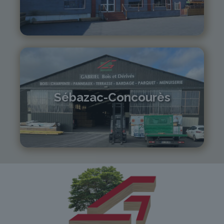
04 71 01 13 30
lepuy@gabriel-sa.fr
Sébazac-Concourès
05 81 55 83 89
monistrol@gabriel-sa.fr