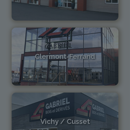
04 73 55 06 09
contact@gabriel-sa.fr
Clermont-Ferrand
04 73 42 18 38
lexpo@gabriel-sa.fr
Vichy / Cusset