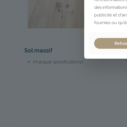
des informations
publicité et d'a
fournies ou qu'il
Refus
Sol massif
(marquer spécifications)