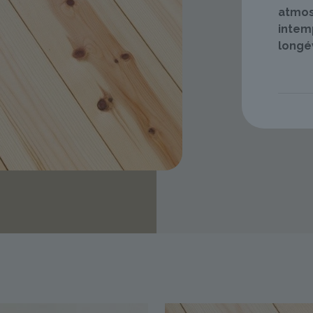
atmos
intemp
longév