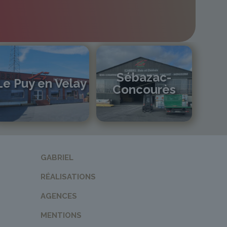
Sébazac-
Le Puy en Velay
Concourès
04 71 01 13 30
lepuy@gabriel-sa.fr
05 81 55 83 89
monistrol@gabriel-sa.fr
GABRIEL
RÉALISATIONS
AGENCES
MENTIONS