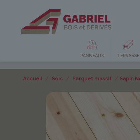
PANNEAUX
TERRASSE
Accueil
/
Sols
/
Parquet massif
/
Sapin N