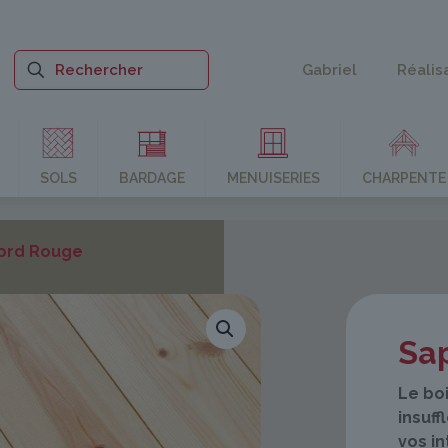
Gabriel
Réalis
SOLS
BARDAGE
MENUISERIES
CHARPENTE
ord Rouge
Sa
Le boi
insuff
vos in