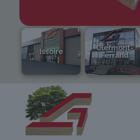
Clermont-
Issoire
Ferrand
04 73 55 06 09
04 73 42 18 38
contact@gabriel-sa.fr
lexpo@gabriel-sa.fr