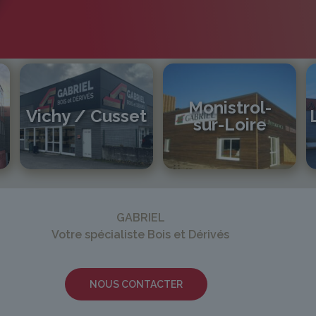
Monistrol-
Vichy / Cusset
sur-Loire
04 70 97 56 39
cusset@gabriel-sa.fr
04 71 61 01 86
monistrol@gabriel-sa.fr
GABRIEL
Votre spécialiste Bois et Dérivés
NOUS CONTACTER