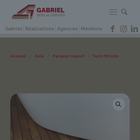
Gabriel
Réalisations
Agences
Mentions
Accueil
/
Sols
/
Parquet massif
/
Teck PB Indo