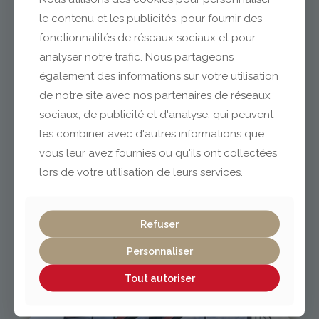
le contenu et les publicités, pour fournir des
DÉCOUVREZ
fonctionnalités de réseaux sociaux et pour
NOTRE CATALOGUE
analyser notre trafic. Nous partageons
SOLS ET MURS
également des informations sur votre utilisation
de notre site avec nos partenaires de réseaux
sociaux, de publicité et d'analyse, qui peuvent
les combiner avec d'autres informations que
vous leur avez fournies ou qu'ils ont collectées
lors de votre utilisation de leurs services.
Issoire
Refuser
Personnaliser
04 73 55 06 09
Tout autoriser
contact@gabriel-sa.fr