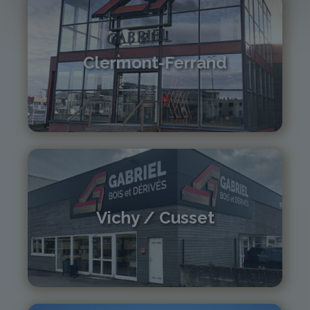
Clermont-Ferrand
04 73 42 18 38
lexpo@gabriel-sa.fr
Vichy / Cusset
04 70 97 56 39
cusset@gabriel-sa.fr