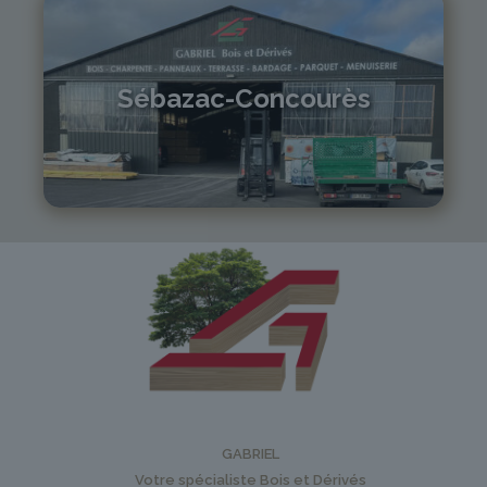
Sébazac-Concourès
05 81 55 83 89
monistrol@gabriel-sa.fr
GABRIEL
Votre spécialiste Bois et Dérivés