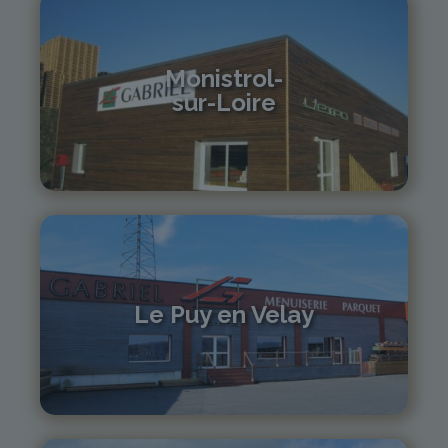
Monistrol-
sur-Loire
04 71 61 01 86
monistrol@gabriel-sa.fr
Le Puy en Velay
04 71 01 13 30
lepuy@gabriel-sa.fr