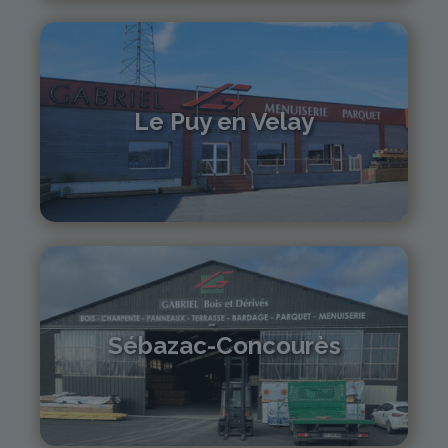
Le Puy en Velay
04 71 01 13 30
lepuy@gabriel-sa.fr
Sébazac-Concourès
05 81 55 83 89
monistrol@gabriel-sa.fr