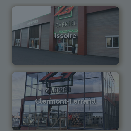
Issoire
04 73 55 06 09
contact@gabriel-sa.fr
Clermont-Ferrand
04 73 42 18 38
lexpo@gabriel-sa.fr