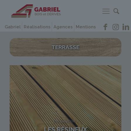
Gabriel
Réalisations
Agences
Mentions
TERRASSE
EN SAVOIR +
LES RÉSINEUX