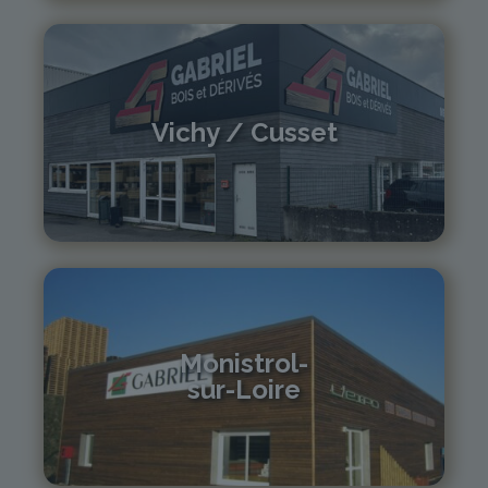
Vichy / Cusset
04 70 97 56 39
cusset@gabriel-sa.fr
Monistrol-
sur-Loire
04 71 61 01 86
monistrol@gabriel-sa.fr