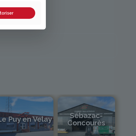
toriser
Sébazac-
Le Puy en Velay
Concourès