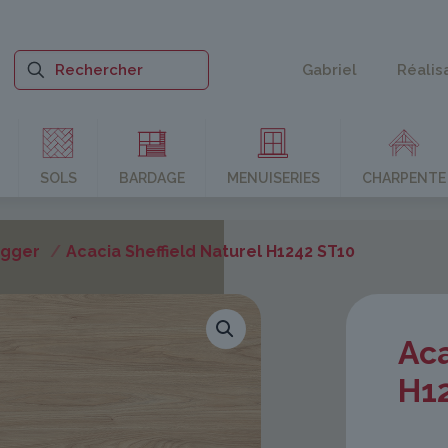
Gabriel
Réalis
SOLS
BARDAGE
MENUISERIES
CHARPENTE
Egger
/
Acacia Sheffield Naturel H1242 ST10
Aca
H1