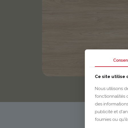
Consen
Ce site utilise
Nous utilisons d
fonctionnalités
des informations
publicité et d'a
fournies ou qu'il