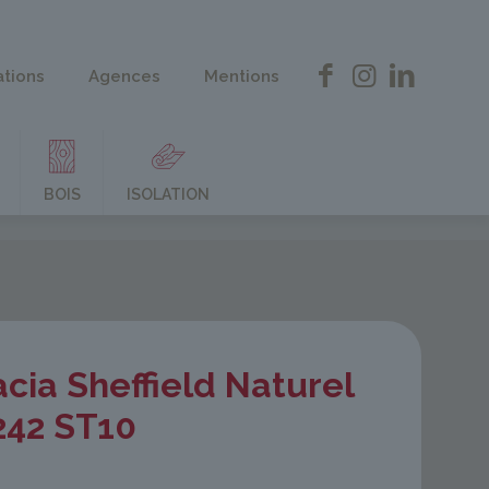
ations
Agences
Mentions
BOIS
ISOLATION
cia Sheffield Naturel
242 ST10