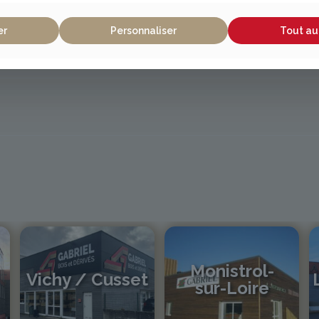
er
Personnaliser
Tout au
Monistrol-
Vichy / Cusset
sur-Loire
04 70 97 56 39