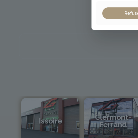
Refus
Clermont-
Issoire
Ferrand