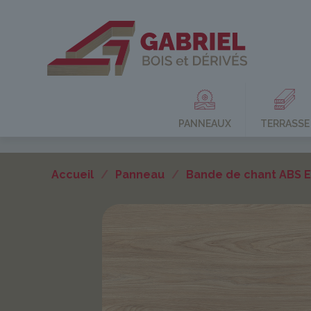
PANNEAUX
TERRASSE
Accueil
/
Panneau
/
Bande de chant ABS 