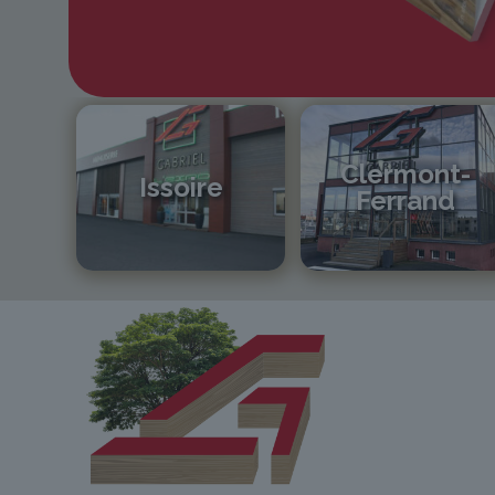
Clermont-
Issoire
Ferrand
04 73 55 06 09
04 73 42 18 38
contact@gabriel-sa.fr
lexpo@gabriel-sa.fr