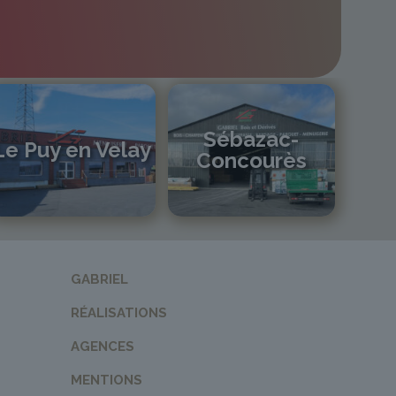
Sébazac-
Le Puy en Velay
Concourès
04 71 01 13 30
lepuy@gabriel-sa.fr
05 81 55 83 89
monistrol@gabriel-sa.fr
GABRIEL
RÉALISATIONS
AGENCES
MENTIONS