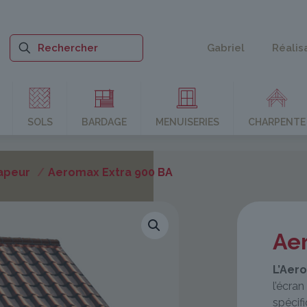
Gabriel
Réalis
SOLS
BARDAGE
MENUISERIES
CHARPENTE
Vapeur
/
Aeromax Extra 900 BA
Ae
L’Aer
l’écra
spécif