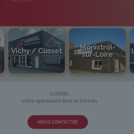
Monistrol-
Vichy / Cusset
sur-Loire
04 70 97 56 39
cusset@gabriel-sa.fr
04 71 61 01 86
monistrol@gabriel-sa.fr
GABRIEL
Votre spécialiste Bois et Dérivés
NOUS CONTACTER