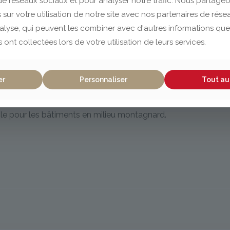
 de réseaux sociaux et pour analyser notre trafic. Nous partag
 sur votre utilisation de notre site avec nos partenaires de rés
nalyse, qui peuvent les combiner avec d'autres informations que
s ont collectées lors de votre utilisation de leurs services.
er
Personnaliser
Tout au
t écran de sous-toiture allie respirabilité,
apeur d’eau. Grâce à sa technologie monolithique, il offre un
ble pour les bâtiments en milieu montagnard.