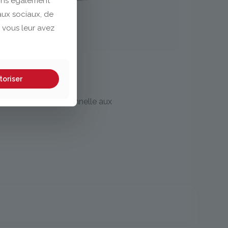
eons également
eaux sociaux, de
 vous leur avez
toriser
e résistance exceptionnelle aux