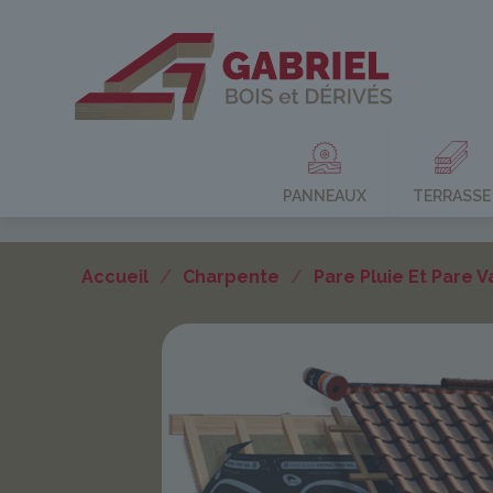
PANNEAUX
TERRASSE
Accueil
/
Charpente
/
Pare Pluie Et Pare 