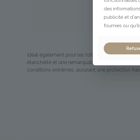
fonctionnalités
des informations
publicité et d'a
fournies ou qu'il
Refus
Idéal également pour les toitures à faible pente, ce
étanchéité et une remarquable perméabilité à la v
conditions extrêmes, assurant une protection fia