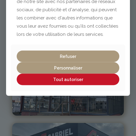
de notre site avec nos partenaires de réseaux
sociaux, de publicité et d'analyse, qui peuvent
Issoire
les combiner avec d'autres informations que
vous leur avez fournies ou qu'ils ont collectées
lors de votre utilisation de leurs services.
04 73 55 06 09
contact@gabriel-sa.fr
Refuser
Personnaliser
Tout autoriser
Clermont-Ferrand
04 73 42 18 38
lexpo@gabriel-sa.fr