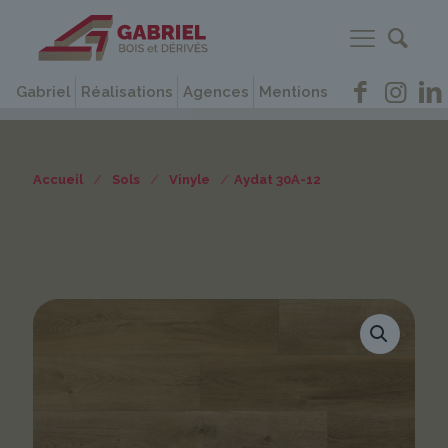
Gabriel
Réalisations
Agences
Mentions
Accueil
/
Sols
/
Vinyle
/
Aydat 30A-12