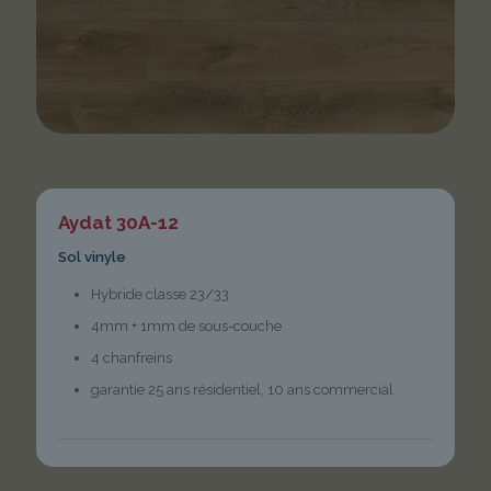
Aydat 30A-12
Sol vinyle
Hybride classe 23/33
4mm + 1mm de sous-couche
4 chanfreins
garantie 25 ans résidentiel, 10 ans commercial