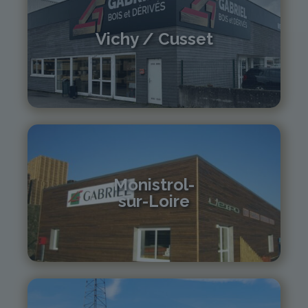
Vichy / Cusset
04 70 97 56 39
cusset@gabriel-sa.fr
Monistrol-
sur-Loire
04 71 61 01 86
monistrol@gabriel-sa.fr