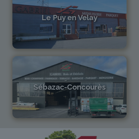
Le Puy en Velay
04 71 01 13 30
lepuy@gabriel-sa.fr
Sébazac-Concourès
05 81 55 83 89
monistrol@gabriel-sa.fr