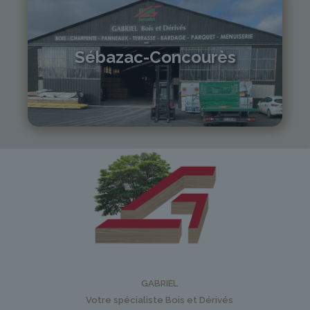
Sébazac-Concourès
05 81 55 83 89
monistrol@gabriel-sa.fr
GABRIEL
Votre spécialiste Bois et Dérivés