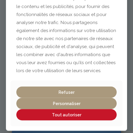
le contenu et les publicités, pour fournir des
fonctionnalités de réseaux sociaux et pour
analyser notre trafic. Nous partageons
Clermont-Ferrand
également des informations sur votre utilisation
de notre site avec nos partenaires de réseaux
04 73 42 18 38
sociaux, de publicité et d'analyse, qui peuvent
lexpo@gabriel-sa.fr
les combiner avec d'autres informations que
vous leur avez fournies ou qu'ils ont collectées
lors de votre utilisation de leurs services.
Vichy / Cusset
Refuser
Personnaliser
04 70 97 56 39
cusset@gabriel-sa.fr
Tout autoriser