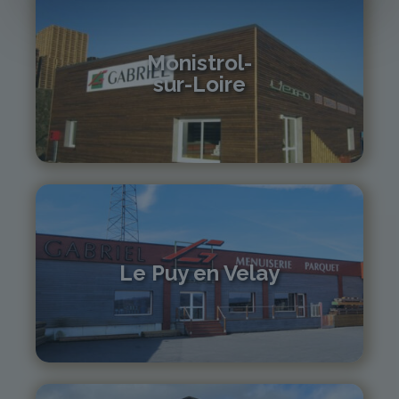
Monistrol-
sur-Loire
04 71 61 01 86
monistrol@gabriel-sa.fr
Le Puy en Velay
04 71 01 13 30
lepuy@gabriel-sa.fr