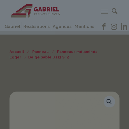
Gabriel
Réalisations
Agences
Mentions
Accueil
/
Panneau
/
Panneaux mélaminés
Egger
/
Beige Sable U113 ST9