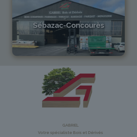
Sébazac-Concourès
05 81 55 83 89
monistrol@gabriel-sa.fr
GABRIEL
Votre spécialiste Bois et Dérivés