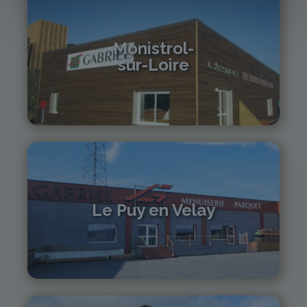
Monistrol-
sur-Loire
04 71 61 01 86
monistrol@gabriel-sa.fr
Le Puy en Velay
04 71 01 13 30
lepuy@gabriel-sa.fr