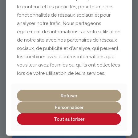
le contenu et les publicités, pour fournir des
fonctionnalités de réseaux sociaux et pour
analyser notre trafic. Nous partageons
Clermont-Ferrand
également des informations sur votre utilisation
de notre site avec nos partenaires de réseaux
04 73 42 18 38
sociaux, de publicité et d'analyse, qui peuvent
lexpo@gabriel-sa.fr
les combiner avec d'autres informations que
vous leur avez fournies ou qu'ils ont collectées
lors de votre utilisation de leurs services.
Vichy / Cusset
Refuser
Personnaliser
04 70 97 56 39
cusset@gabriel-sa.fr
Tout autoriser