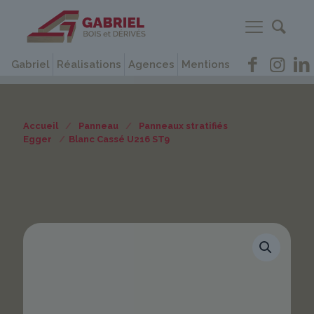
Gabriel
Réalisations
Agences
Mentions
Accueil
/
Panneau
/
Panneaux stratifiés
Egger
/
Blanc Cassé U216 ST9