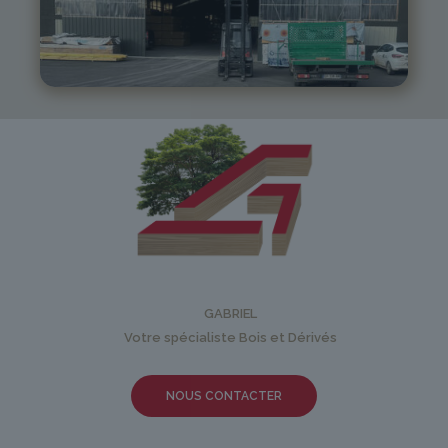
05 81 55 83 89
monistrol@gabriel-sa.fr
GABRIEL
Votre spécialiste Bois et Dérivés
NOUS CONTACTER