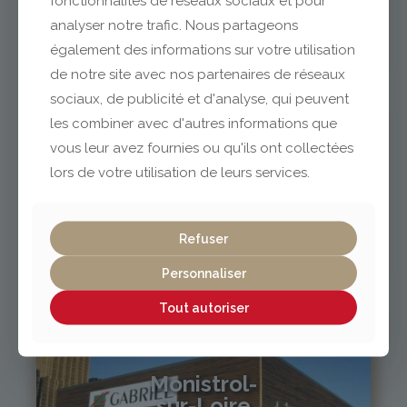
fonctionnalités de réseaux sociaux et pour
analyser notre trafic. Nous partageons
également des informations sur votre utilisation
04 73 42 18 38
lexpo@gabriel-sa.fr
de notre site avec nos partenaires de réseaux
sociaux, de publicité et d'analyse, qui peuvent
les combiner avec d'autres informations que
vous leur avez fournies ou qu'ils ont collectées
lors de votre utilisation de leurs services.
Vichy / Cusset
Refuser
04 70 97 56 39
cusset@gabriel-sa.fr
Personnaliser
Tout autoriser
Monistrol-
sur-Loire