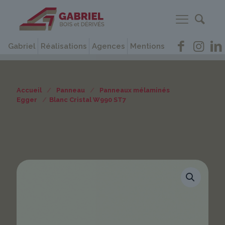
Gabriel
Réalisations
Agences
Mentions
Accueil
/
Panneau
/
Panneaux mélaminés
Egger
/
Blanc Cristal W990 ST7