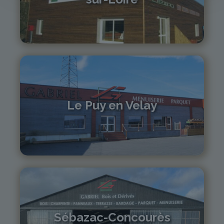
04 71 61 01 86
monistrol@gabriel-sa.fr
Le Puy en Velay
04 71 01 13 30
lepuy@gabriel-sa.fr
Sébazac-Concourès