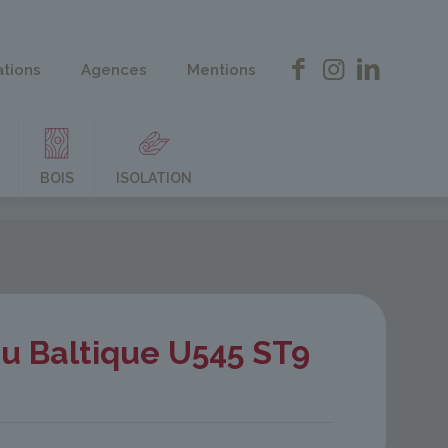
ations
Agences
Mentions
BOIS
ISOLATION
u Baltique U545 ST9