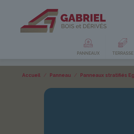
PANNEAUX
TERRASSE
Accueil
/
Panneau
/
Panneaux stratifiés E