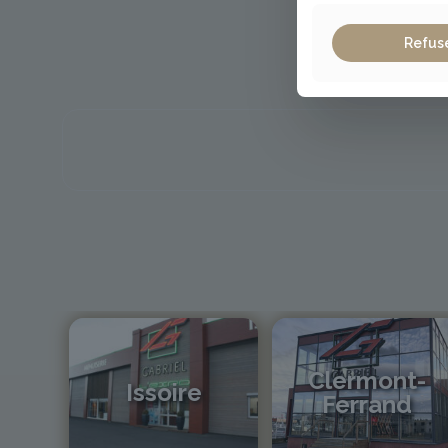
Refus
Clermont-
Issoire
Ferrand