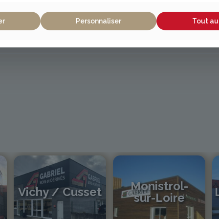
er
Personnaliser
Tout au
Monistrol-
Vichy / Cusset
sur-Loire
04 70 97 56 39