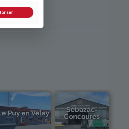
toriser
Sébazac-
Le Puy en Velay
Concourès