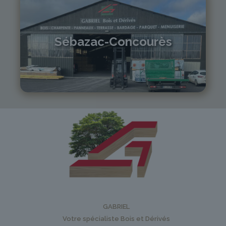
Sébazac-Concourès
05 81 55 83 89
monistrol@gabriel-sa.fr
GABRIEL
Votre spécialiste Bois et Dérivés