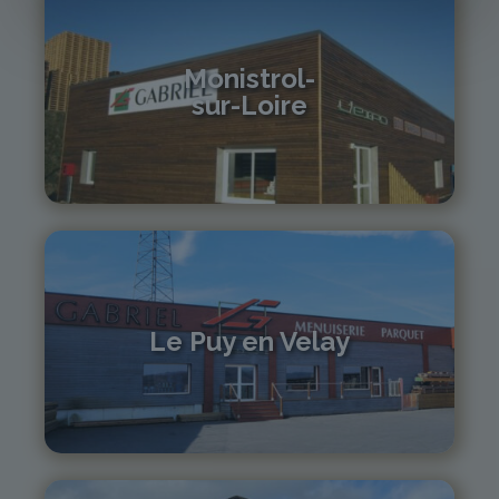
Monistrol-
sur-Loire
04 71 61 01 86
monistrol@gabriel-sa.fr
Le Puy en Velay
04 71 01 13 30
lepuy@gabriel-sa.fr