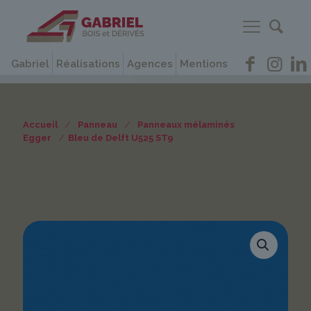
Gabriel
Réalisations
Agences
Mentions
Accueil
/
Panneau
/
Panneaux mélaminés
Egger
/
Bleu de Delft U525 ST9