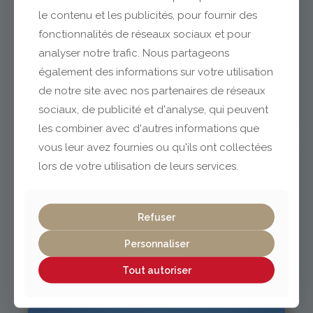
le contenu et les publicités, pour fournir des
fonctionnalités de réseaux sociaux et pour
analyser notre trafic. Nous partageons
Clermont-Ferrand
également des informations sur votre utilisation
de notre site avec nos partenaires de réseaux
04 73 42 18 38
sociaux, de publicité et d'analyse, qui peuvent
lexpo@gabriel-sa.fr
les combiner avec d'autres informations que
vous leur avez fournies ou qu'ils ont collectées
lors de votre utilisation de leurs services.
Vichy / Cusset
Refuser
Personnaliser
04 70 97 56 39
cusset@gabriel-sa.fr
Tout autoriser