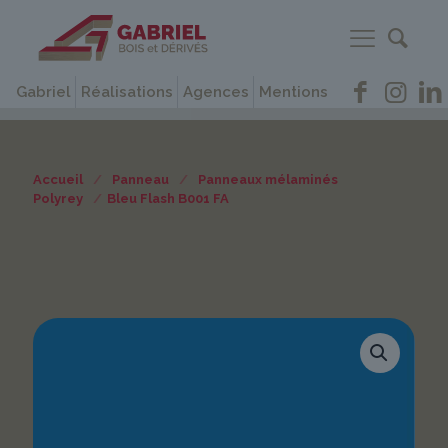
Gabriel
Réalisations
Agences
Mentions
Accueil
/
Panneau
/
Panneaux mélaminés
Polyrey
/
Bleu Flash B001 FA