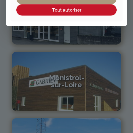
Tout autoriser
Vichy / Cusset
04 70 97 56 39
cusset@gabriel-sa.fr
Monistrol-
sur-Loire
04 71 61 01 86
monistrol@gabriel-sa.fr