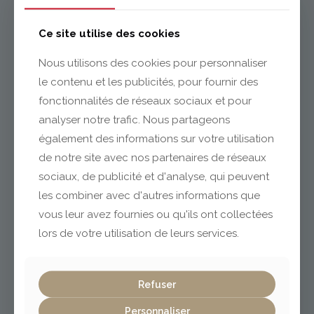
Issoire
Ce site utilise des cookies
Nous utilisons des cookies pour personnaliser
le contenu et les publicités, pour fournir des
04 73 55 06 09
contact@gabriel-sa.fr
fonctionnalités de réseaux sociaux et pour
analyser notre trafic. Nous partageons
également des informations sur votre utilisation
de notre site avec nos partenaires de réseaux
sociaux, de publicité et d'analyse, qui peuvent
Clermont-Ferrand
les combiner avec d'autres informations que
vous leur avez fournies ou qu'ils ont collectées
lors de votre utilisation de leurs services.
04 73 42 18 38
lexpo@gabriel-sa.fr
Refuser
Personnaliser