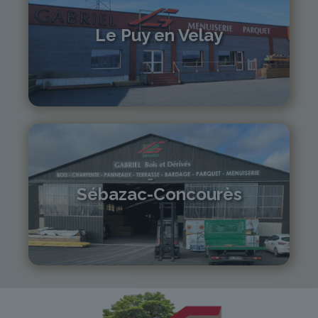
Le Puy en Velay
04 71 01 13 30
lepuy@gabriel-sa.fr
Sébazac-Concourès
05 81 55 83 89
monistrol@gabriel-sa.fr