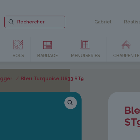
Gabriel
Réalis
SOLS
BARDAGE
MENUISERIES
CHARPENTE
Egger
/
Bleu Turquoise U633 ST9
Bl
ST