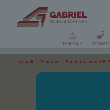
PANNEAUX
TERRASSE
Accueil
/
Panneau
/
Bande de chant ABS 