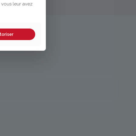
 vous leur avez
toriser