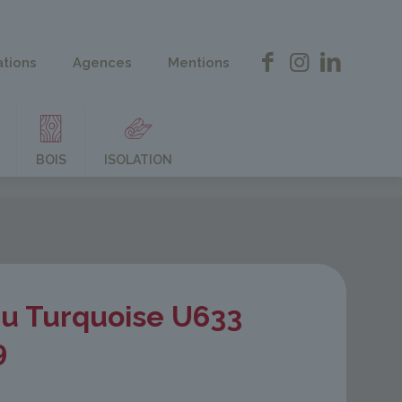
ations
Agences
Mentions
BOIS
ISOLATION
eu Turquoise U633
9