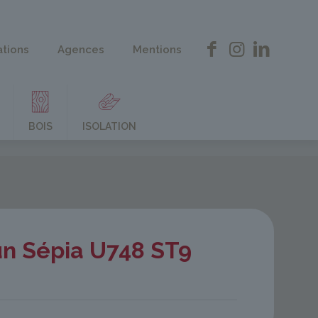
ations
Agences
Mentions
BOIS
ISOLATION
un Sépia U748 ST9