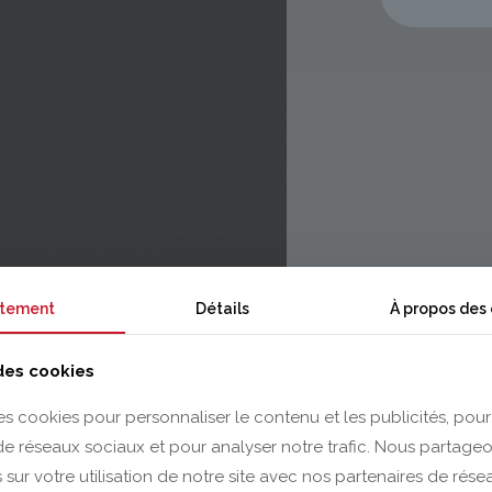
tement
Détails
À propos des
 des cookies
es cookies pour personnaliser le contenu et les publicités, pour
 de réseaux sociaux et pour analyser notre trafic. Nous partag
 sur votre utilisation de notre site avec nos partenaires de rés