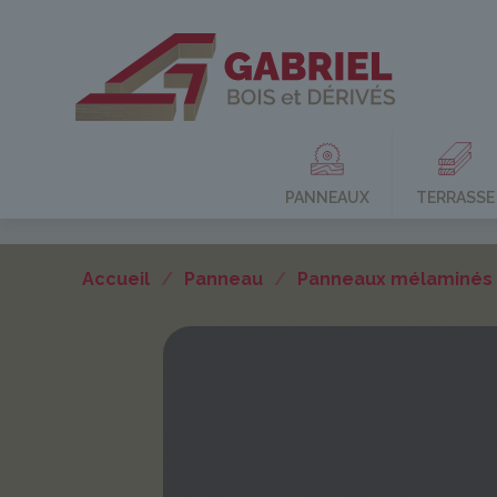
PANNEAUX
TERRASSE
Accueil
/
Panneau
/
Panneaux mélaminés