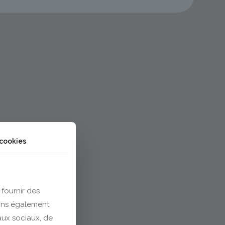
 cookies
 fournir des
eons également
eaux sociaux, de