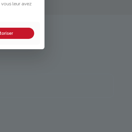
 vous leur avez
toriser