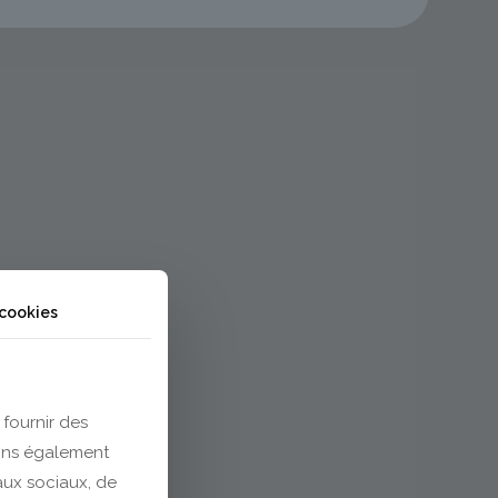
 cookies
 fournir des
eons également
eaux sociaux, de