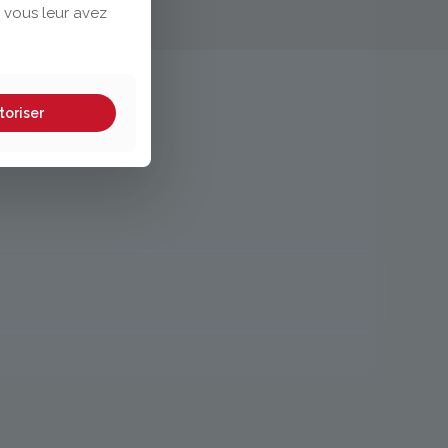
 vous leur avez
toriser