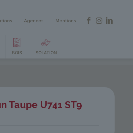
ations
Agences
Mentions
BOIS
ISOLATION
un Taupe U741 ST9