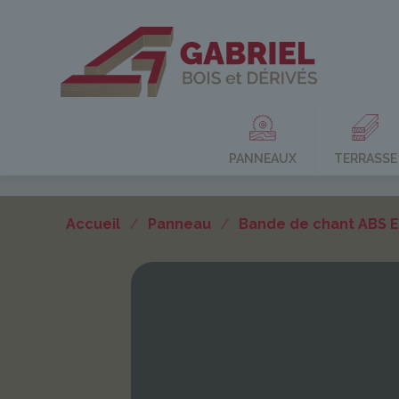
PANNEAUX
TERRASSE
Accueil
/
Panneau
/
Bande de chant ABS 