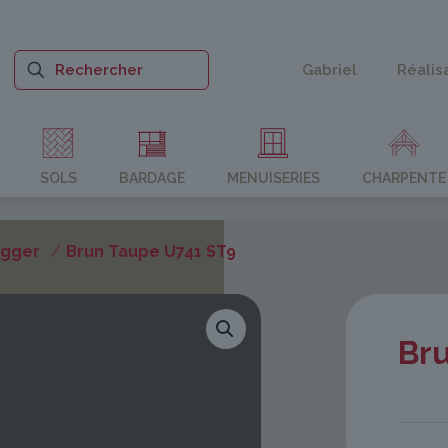
Gabriel
Réalis
SOLS
BARDAGE
MENUISERIES
CHARPENTE
Egger
/
Brun Taupe U741 ST9
Br