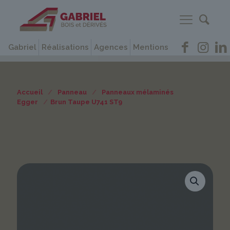
Gabriel
Réalisations
Agences
Mentions
Accueil
/
Panneau
/
Panneaux mélaminés
Egger
/
Brun Taupe U741 ST9