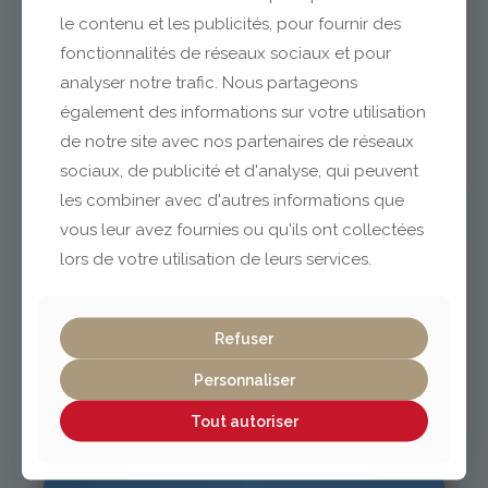
le contenu et les publicités, pour fournir des
fonctionnalités de réseaux sociaux et pour
analyser notre trafic. Nous partageons
Clermont-Ferrand
également des informations sur votre utilisation
de notre site avec nos partenaires de réseaux
04 73 42 18 38
sociaux, de publicité et d'analyse, qui peuvent
lexpo@gabriel-sa.fr
les combiner avec d'autres informations que
vous leur avez fournies ou qu'ils ont collectées
lors de votre utilisation de leurs services.
Vichy / Cusset
Refuser
Personnaliser
04 70 97 56 39
cusset@gabriel-sa.fr
Tout autoriser