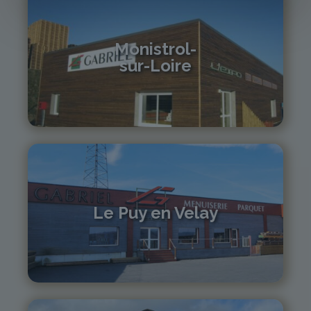
Monistrol-
sur-Loire
04 71 61 01 86
monistrol@gabriel-sa.fr
Le Puy en Velay
04 71 01 13 30
lepuy@gabriel-sa.fr