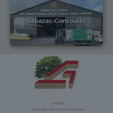
Sébazac-Concourès
05 81 55 83 89
monistrol@gabriel-sa.fr
GABRIEL
Votre spécialiste Bois et Dérivés