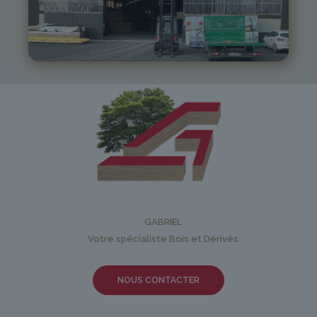
05 81 55 83 89
monistrol@gabriel-sa.fr
GABRIEL
Votre spécialiste Bois et Dérivés
NOUS CONTACTER