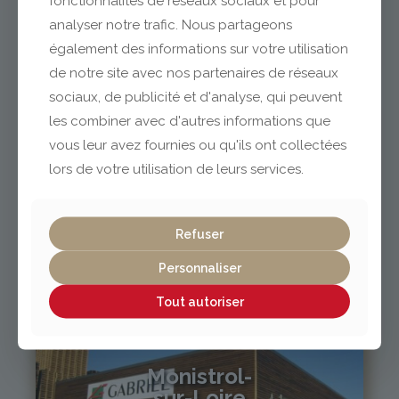
fonctionnalités de réseaux sociaux et pour
analyser notre trafic. Nous partageons
également des informations sur votre utilisation
04 73 42 18 38
lexpo@gabriel-sa.fr
de notre site avec nos partenaires de réseaux
sociaux, de publicité et d'analyse, qui peuvent
les combiner avec d'autres informations que
vous leur avez fournies ou qu'ils ont collectées
lors de votre utilisation de leurs services.
Vichy / Cusset
Refuser
04 70 97 56 39
cusset@gabriel-sa.fr
Personnaliser
Tout autoriser
Monistrol-
sur-Loire