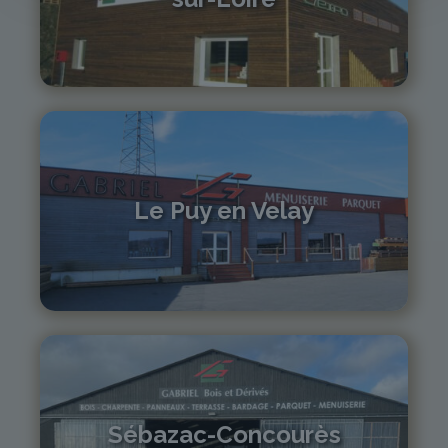
04 71 61 01 86
monistrol@gabriel-sa.fr
Le Puy en Velay
04 71 01 13 30
lepuy@gabriel-sa.fr
Sébazac-Concourès