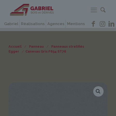
Gabriel
Réalisations
Agences
Mentions
Accueil
/
Panneau
/
Panneaux stratifiés
Egger
/
Canevas Gris F634 ST76