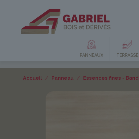
PANNEAUX
TERRASSE
Accueil
/
Panneau
/
Essences fines - Band