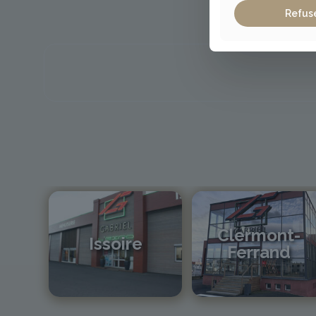
Refus
Clermont-
Issoire
Ferrand
04 73 55 06 09
04 73 42 18 38
contact@gabriel-sa.fr
lexpo@gabriel-sa.fr