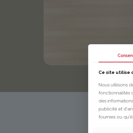
Consen
Ce site utilise
Nous utilisons d
fonctionnalités
des informations
publicité et d'a
fournies ou qu'il