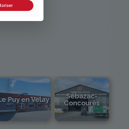
toriser
Sébazac-
Le Puy en Velay
Concourès
04 71 01 13 30
lepuy@gabriel-sa.fr
05 81 55 83 89