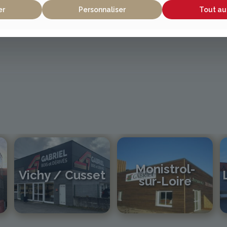
er
Personnaliser
Tout au
Monistrol-
Vichy / Cusset
sur-Loire
04 70 97 56 39
cusset@gabriel-sa.fr
04 71 61 01 86
monistrol@gabriel-sa.fr