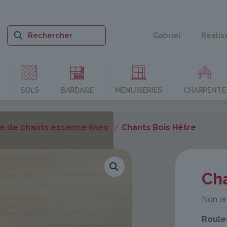
Gabriel
Réalis
SOLS
BARDAGE
MENUISERIES
CHARPENTE
e de chants essence fines
/
Chants Bois Hêtre
Cha
Non en
Roule