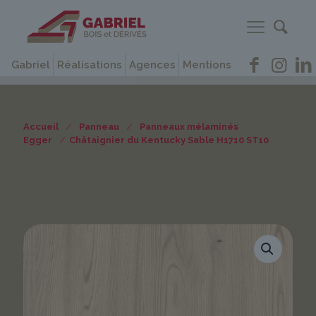
Gabriel
Réalisations
Agences
Mentions
Accueil
/
Panneau
/
Panneaux mélaminés
Egger
/
Châtaignier du Kentucky Sable H1710 ST10