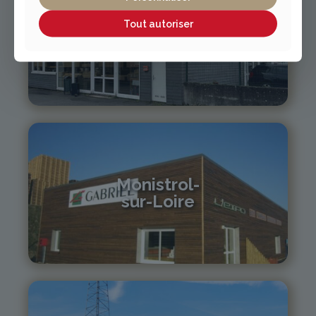
Tout autoriser
Vichy / Cusset
04 70 97 56 39
cusset@gabriel-sa.fr
Monistrol-
sur-Loire
04 71 61 01 86
monistrol@gabriel-sa.fr