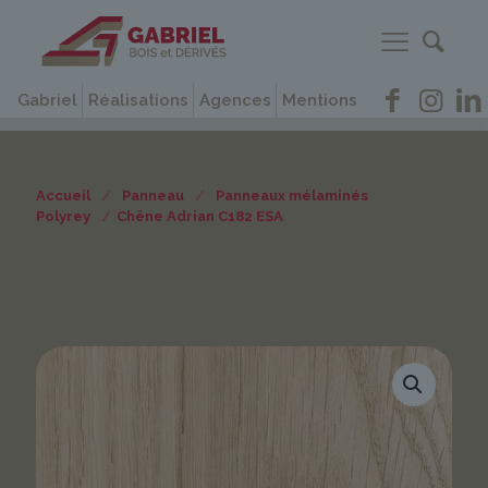
Gabriel
Réalisations
Agences
Mentions
Accueil
/
Panneau
/
Panneaux mélaminés
Polyrey
/
Chêne Adrian C182 ESA