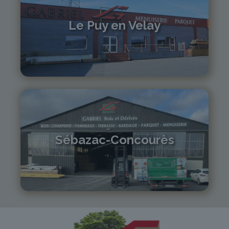
Le Puy en Velay
04 71 01 13 30
lepuy@gabriel-sa.fr
Sébazac-Concourès
05 81 55 83 89
monistrol@gabriel-sa.fr