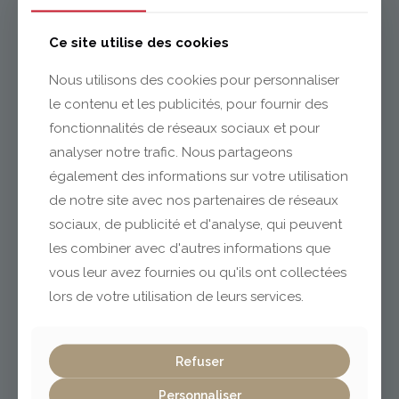
Issoire
Ce site utilise des cookies
Nous utilisons des cookies pour personnaliser
le contenu et les publicités, pour fournir des
04 73 55 06 09
contact@gabriel-sa.fr
fonctionnalités de réseaux sociaux et pour
analyser notre trafic. Nous partageons
également des informations sur votre utilisation
de notre site avec nos partenaires de réseaux
sociaux, de publicité et d'analyse, qui peuvent
Clermont-Ferrand
les combiner avec d'autres informations que
vous leur avez fournies ou qu'ils ont collectées
lors de votre utilisation de leurs services.
04 73 42 18 38
lexpo@gabriel-sa.fr
Refuser
Personnaliser