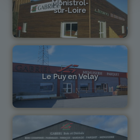
Monistrol-
sur-Loire
04 71 61 01 86
monistrol@gabriel-sa.fr
Le Puy en Velay
04 71 01 13 30
lepuy@gabriel-sa.fr