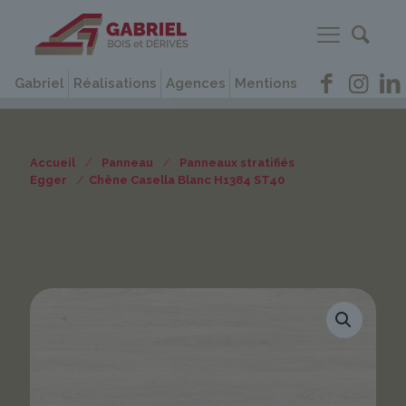
Gabriel
Réalisations
Agences
Mentions
Accueil
/
Panneau
/
Panneaux stratifiés
Egger
/
Chêne Casella Blanc H1384 ST40