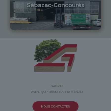
Sébazac-Concourès
05 81 55 83 89
monistrol@gabriel-sa.fr
GABRIEL
Votre spécialiste Bois et Dérivés
NOUS CONTACTER