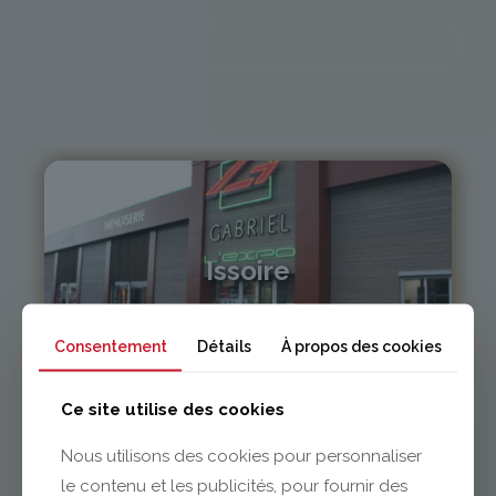
Issoire
04 73 55 06 09
Consentement
Détails
À propos des cookies
contact@gabriel-sa.fr
Ce site utilise des cookies
Nous utilisons des cookies pour personnaliser
le contenu et les publicités, pour fournir des