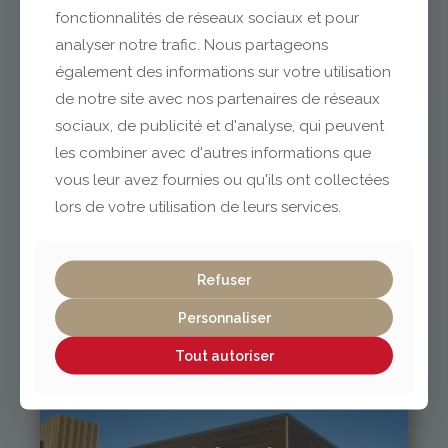
Clermont-Ferrand
fonctionnalités de réseaux sociaux et pour
analyser notre trafic. Nous partageons
également des informations sur votre utilisation
04 73 42 18 38
de notre site avec nos partenaires de réseaux
lexpo@gabriel-sa.fr
sociaux, de publicité et d'analyse, qui peuvent
les combiner avec d'autres informations que
vous leur avez fournies ou qu'ils ont collectées
lors de votre utilisation de leurs services.
Vichy / Cusset
Refuser
04 70 97 56 39
cusset@gabriel-sa.fr
Personnaliser
Tout autoriser