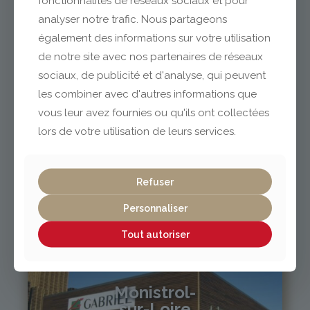
fonctionnalités de réseaux sociaux et pour
analyser notre trafic. Nous partageons
également des informations sur votre utilisation
04 73 42 18 38
lexpo@gabriel-sa.fr
de notre site avec nos partenaires de réseaux
sociaux, de publicité et d'analyse, qui peuvent
les combiner avec d'autres informations que
vous leur avez fournies ou qu'ils ont collectées
lors de votre utilisation de leurs services.
Vichy / Cusset
Refuser
04 70 97 56 39
cusset@gabriel-sa.fr
Personnaliser
Tout autoriser
Monistrol-
sur-Loire