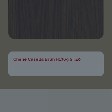
Chêne Casella Brun H1369 ST40