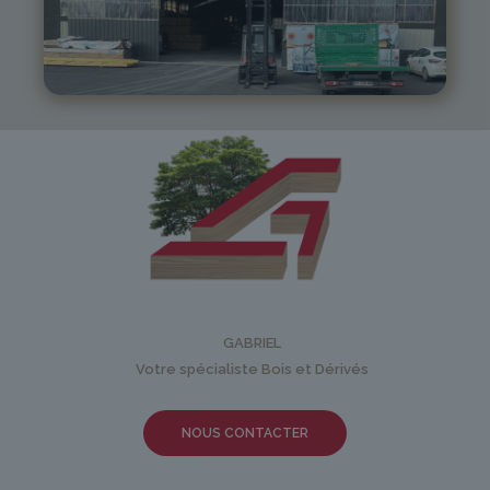
05 81 55 83 89
monistrol@gabriel-sa.fr
GABRIEL
Votre spécialiste Bois et Dérivés
NOUS CONTACTER