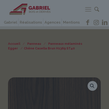
Gabriel
Réalisations
Agences
Mentions
Accueil
/
Panneau
/
Panneaux mélaminés
Egger
/
Chêne Casella Brun H1369 ST40