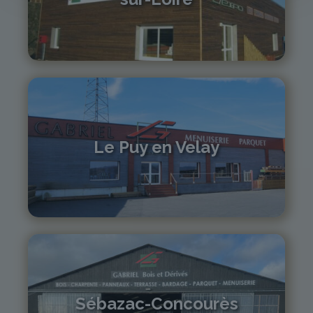
04 71 61 01 86
monistrol@gabriel-sa.fr
Le Puy en Velay
04 71 01 13 30
lepuy@gabriel-sa.fr
Sébazac-Concourès