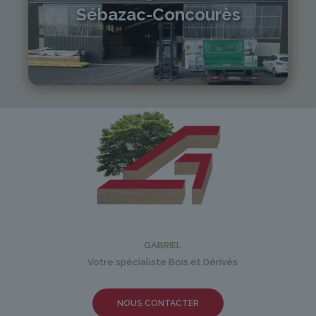
Sébazac-Concourès
05 81 55 83 89
monistrol@gabriel-sa.fr
GABRIEL
Votre spécialiste Bois et Dérivés
NOUS CONTACTER