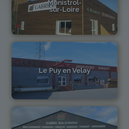
Monistrol-
sur-Loire
04 71 61 01 86
monistrol@gabriel-sa.fr
Le Puy en Velay
04 71 01 13 30
lepuy@gabriel-sa.fr