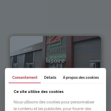
Issoire
04 73 55 06 09
Consentement
Détails
À propos des cookies
contact@gabriel-sa.fr
Ce site utilise des cookies
Nous utilisons des cookies pour personnaliser
le contenu et les publicités, pour fournir des