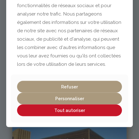
Clermont-Ferrand
fonctionnalités de réseaux sociaux et pour
analyser notre trafic. Nous partageons
également des informations sur votre utilisation
04 73 42 18 38
de notre site avec nos partenaires de réseaux
lexpo@gabriel-sa.fr
sociaux, de publicité et d'analyse, qui peuvent
les combiner avec d'autres informations que
vous leur avez fournies ou qu'ils ont collectées
lors de votre utilisation de leurs services.
Vichy / Cusset
Refuser
04 70 97 56 39
cusset@gabriel-sa.fr
Personnaliser
Tout autoriser