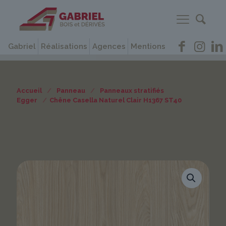
Gabriel
Réalisations
Agences
Mentions
Accueil
/
Panneau
/
Panneaux stratifiés
Egger
/
Chêne Casella Naturel Clair H1367 ST40