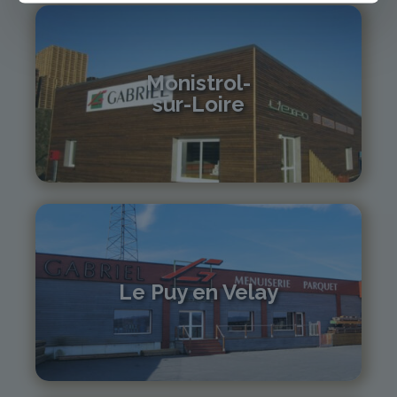
Monistrol-
sur-Loire
04 71 61 01 86
monistrol@gabriel-sa.fr
Le Puy en Velay
04 71 01 13 30
lepuy@gabriel-sa.fr