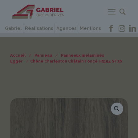
Gabriel
Réalisations
Agences
Mentions
Accueil
/
Panneau
/
Panneaux mélaminés
Egger
/
Chêne Charleston Châtain Foncé H3154 ST36