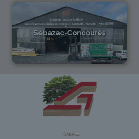
Sébazac-Concourès
05 81 55 83 89
monistrol@gabriel-sa.fr
GABRIEL