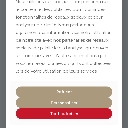
Nous utilisons des cookies pour personnaliser
le contenu et les publicités, pour fournir des
fonctionnalités de réseaux sociaux et pour
analyser notre trafic. Nous partageons
Clermont-Ferrand
également des informations sur votre utilisation
de notre site avec nos partenaires de réseaux
sociaux, de publicité et d'analyse, qui peuvent
04 73 42 18 38
lexpo@gabriel-sa.fr
les combiner avec d'autres informations que
vous leur avez fournies ou qu'ils ont collectées
lors de votre utilisation de leurs services.
Refuser
Vichy / Cusset
Personnaliser
04 70 97 56 39
cusset@gabriel-sa.fr
Tout autoriser