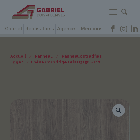
Gabriel
Réalisations
Agences
Mentions
Accueil
/
Panneau
/
Panneaux stratifiés
Egger
/
Chêne Corbridge Gris H3156 ST12