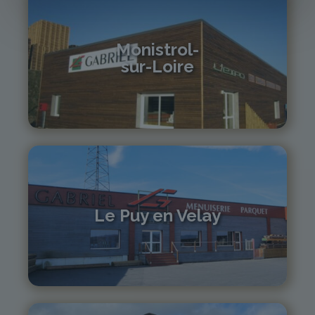
Monistrol-
sur-Loire
04 71 61 01 86
monistrol@gabriel-sa.fr
Le Puy en Velay
04 71 01 13 30
lepuy@gabriel-sa.fr