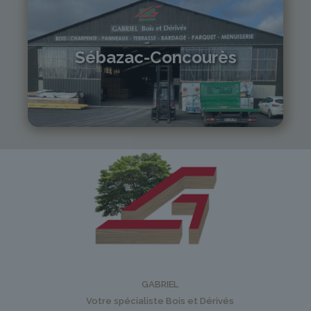
Sébazac-Concourès
05 81 55 83 89
monistrol@gabriel-sa.fr
GABRIEL
Votre spécialiste Bois et Dérivés