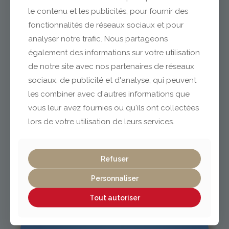
le contenu et les publicités, pour fournir des
fonctionnalités de réseaux sociaux et pour
analyser notre trafic. Nous partageons
Clermont-Ferrand
également des informations sur votre utilisation
de notre site avec nos partenaires de réseaux
04 73 42 18 38
sociaux, de publicité et d'analyse, qui peuvent
lexpo@gabriel-sa.fr
les combiner avec d'autres informations que
vous leur avez fournies ou qu'ils ont collectées
lors de votre utilisation de leurs services.
Vichy / Cusset
Refuser
Personnaliser
04 70 97 56 39
cusset@gabriel-sa.fr
Tout autoriser