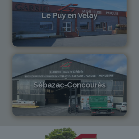
Le Puy en Velay
04 71 01 13 30
lepuy@gabriel-sa.fr
Sébazac-Concourès
05 81 55 83 89
monistrol@gabriel-sa.fr