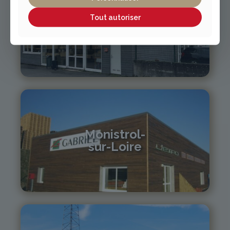
Tout autoriser
Vichy / Cusset
04 70 97 56 39
cusset@gabriel-sa.fr
Monistrol-
sur-Loire
04 71 61 01 86
monistrol@gabriel-sa.fr