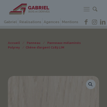
Gabriel
Réalisations
Agences
Mentions
Accueil
/
Panneau
/
Panneaux mélaminés
Polyrey
/
Chêne d’argent C183 LIM