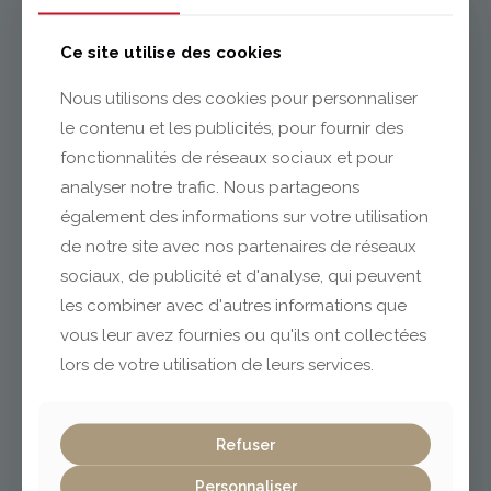
Issoire
Ce site utilise des cookies
Nous utilisons des cookies pour personnaliser
le contenu et les publicités, pour fournir des
04 73 55 06 09
contact@gabriel-sa.fr
fonctionnalités de réseaux sociaux et pour
analyser notre trafic. Nous partageons
également des informations sur votre utilisation
de notre site avec nos partenaires de réseaux
sociaux, de publicité et d'analyse, qui peuvent
Clermont-Ferrand
les combiner avec d'autres informations que
vous leur avez fournies ou qu'ils ont collectées
lors de votre utilisation de leurs services.
04 73 42 18 38
lexpo@gabriel-sa.fr
Refuser
Personnaliser