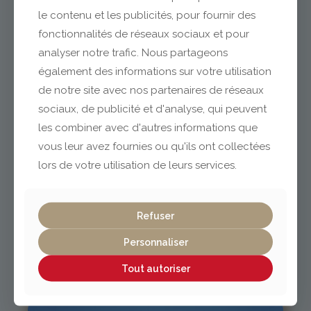
le contenu et les publicités, pour fournir des
fonctionnalités de réseaux sociaux et pour
analyser notre trafic. Nous partageons
Clermont-Ferrand
également des informations sur votre utilisation
de notre site avec nos partenaires de réseaux
04 73 42 18 38
sociaux, de publicité et d'analyse, qui peuvent
lexpo@gabriel-sa.fr
les combiner avec d'autres informations que
vous leur avez fournies ou qu'ils ont collectées
lors de votre utilisation de leurs services.
Vichy / Cusset
Refuser
Personnaliser
04 70 97 56 39
cusset@gabriel-sa.fr
Tout autoriser