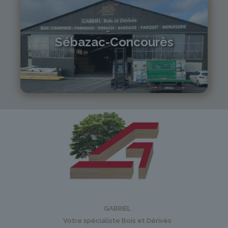
Sébazac-Concourès
05 81 55 83 89
monistrol@gabriel-sa.fr
GABRIEL
Votre spécialiste Bois et Dérivés