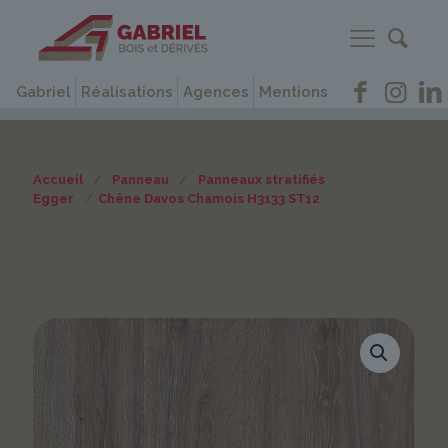
Gabriel
Réalisations
Agences
Mentions
Accueil
/
Panneau
/
Panneaux stratifiés
Egger
/
Chêne Davos Chamois H3133 ST12