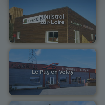
Monistrol-
sur-Loire
04 71 61 01 86
monistrol@gabriel-sa.fr
Le Puy en Velay
04 71 01 13 30
lepuy@gabriel-sa.fr