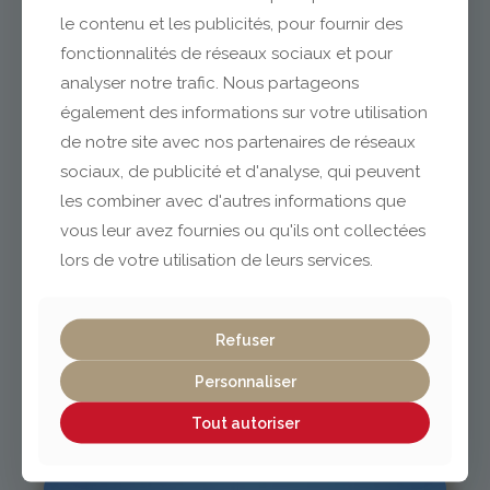
le contenu et les publicités, pour fournir des
fonctionnalités de réseaux sociaux et pour
analyser notre trafic. Nous partageons
Clermont-Ferrand
également des informations sur votre utilisation
de notre site avec nos partenaires de réseaux
04 73 42 18 38
sociaux, de publicité et d'analyse, qui peuvent
lexpo@gabriel-sa.fr
les combiner avec d'autres informations que
vous leur avez fournies ou qu'ils ont collectées
lors de votre utilisation de leurs services.
Vichy / Cusset
Refuser
Personnaliser
04 70 97 56 39
cusset@gabriel-sa.fr
Tout autoriser