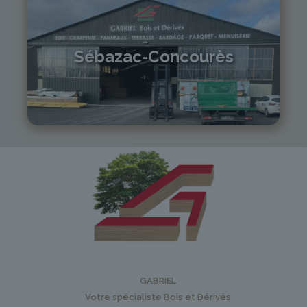
Sébazac-Concourès
05 81 55 83 89
monistrol@gabriel-sa.fr
GABRIEL
Votre spécialiste Bois et Dérivés