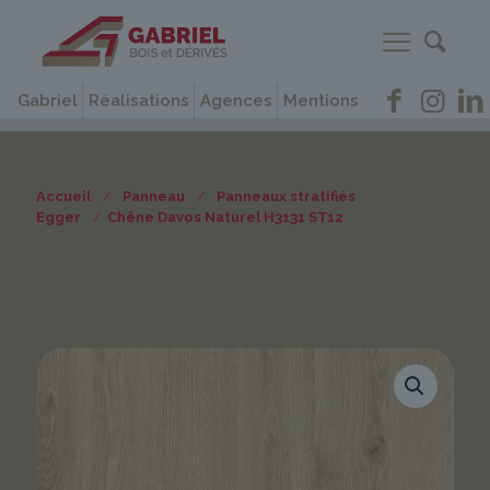
Gabriel
Réalisations
Agences
Mentions
Accueil
/
Panneau
/
Panneaux stratifiés
Egger
/
Chêne Davos Naturel H3131 ST12