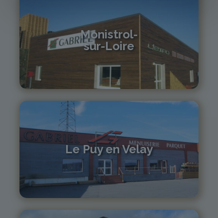
Monistrol-
sur-Loire
04 71 61 01 86
monistrol@gabriel-sa.fr
Le Puy en Velay
04 71 01 13 30
lepuy@gabriel-sa.fr