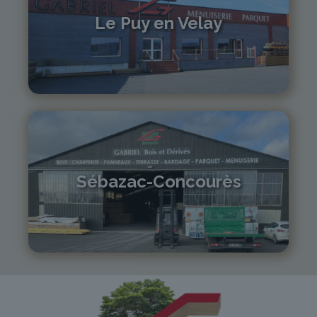
Le Puy en Velay
04 71 01 13 30
lepuy@gabriel-sa.fr
Sébazac-Concourès
05 81 55 83 89
monistrol@gabriel-sa.fr