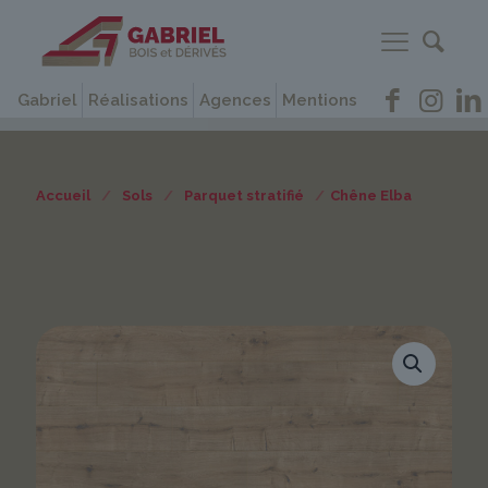
Gabriel
Réalisations
Agences
Mentions
Accueil
/
Sols
/
Parquet stratifié
/
Chêne Elba