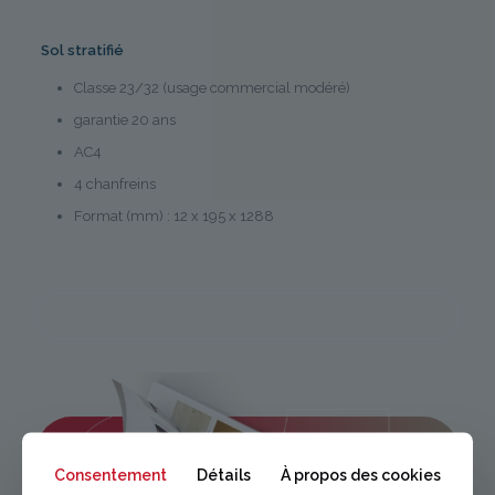
Sol stratifié
Classe 23/32 (usage commercial modéré)
garantie 20 ans
AC4
4 chanfreins
Format (mm) : 12 x 195 x 1288
Consentement
Détails
À propos des cookies