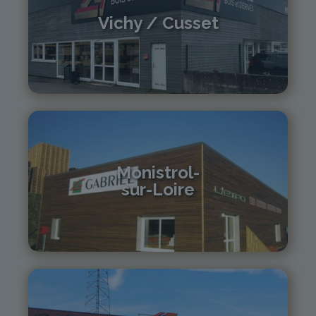
Vichy / Cusset
04 70 97 56 39
cusset@gabriel-sa.fr
Monistrol-
sur-Loire
04 71 61 01 86
monistrol@gabriel-sa.fr