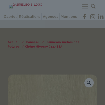
Gabriel
Réalisations
Agences
Mentions
Accueil
/
Panneau
/
Panneaux mélaminés
Polyrey
/
Chêne Giverny C127 ESA