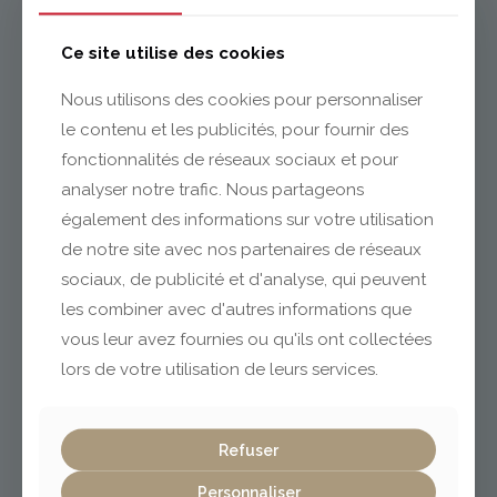
Issoire
Ce site utilise des cookies
Nous utilisons des cookies pour personnaliser
le contenu et les publicités, pour fournir des
04 73 55 06 09
contact@gabriel-sa.fr
fonctionnalités de réseaux sociaux et pour
analyser notre trafic. Nous partageons
également des informations sur votre utilisation
de notre site avec nos partenaires de réseaux
sociaux, de publicité et d'analyse, qui peuvent
Clermont-Ferrand
les combiner avec d'autres informations que
vous leur avez fournies ou qu'ils ont collectées
lors de votre utilisation de leurs services.
04 73 42 18 38
lexpo@gabriel-sa.fr
Refuser
Personnaliser