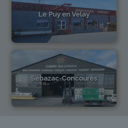
Le Puy en Velay
04 71 01 13 30
lepuy@gabriel-sa.fr
Sébazac-Concourès
05 81 55 83 89
monistrol@gabriel-sa.fr