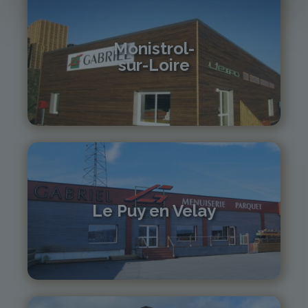
Monistrol-
sur-Loire
04 71 61 01 86
monistrol@gabriel-sa.fr
Le Puy en Velay
04 71 01 13 30
lepuy@gabriel-sa.fr