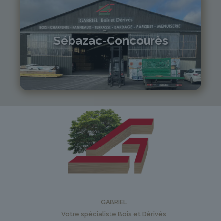
Sébazac-Concourès
05 81 55 83 89
monistrol@gabriel-sa.fr
GABRIEL
Votre spécialiste Bois et Dérivés