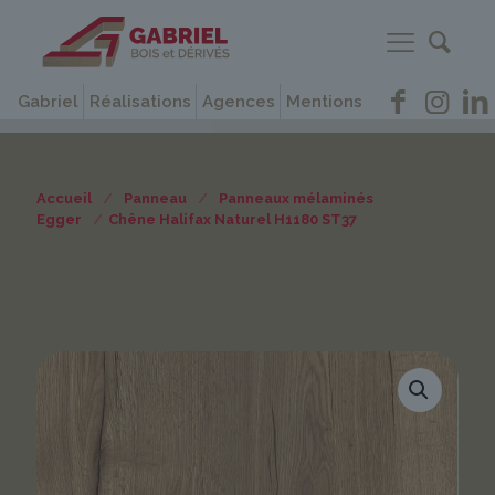
Gabriel
Réalisations
Agences
Mentions
Accueil
/
Panneau
/
Panneaux mélaminés
Egger
/
Chêne Halifax Naturel H1180 ST37