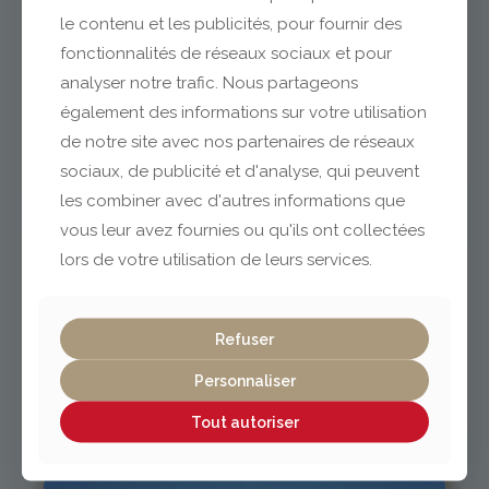
le contenu et les publicités, pour fournir des
fonctionnalités de réseaux sociaux et pour
analyser notre trafic. Nous partageons
Clermont-Ferrand
également des informations sur votre utilisation
de notre site avec nos partenaires de réseaux
04 73 42 18 38
sociaux, de publicité et d'analyse, qui peuvent
lexpo@gabriel-sa.fr
les combiner avec d'autres informations que
vous leur avez fournies ou qu'ils ont collectées
lors de votre utilisation de leurs services.
Vichy / Cusset
Refuser
Personnaliser
04 70 97 56 39
cusset@gabriel-sa.fr
Tout autoriser