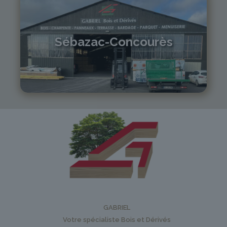
Sébazac-Concourès
05 81 55 83 89
monistrol@gabriel-sa.fr
GABRIEL
Votre spécialiste Bois et Dérivés