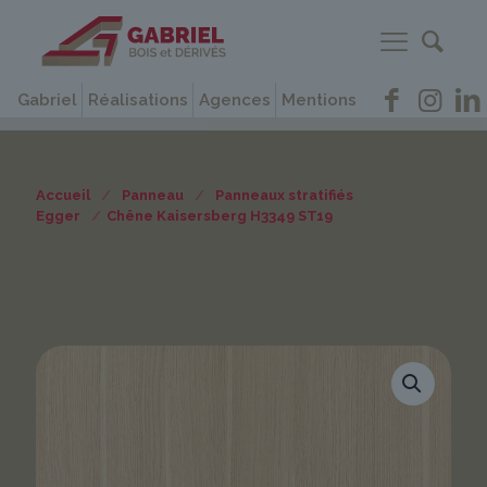
Gabriel
Réalisations
Agences
Mentions
Accueil
/
Panneau
/
Panneaux stratifiés
Egger
/
Chêne Kaisersberg H3349 ST19