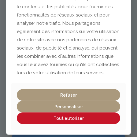
le contenu et les publicités, pour fournir des
fonctionnalités de réseaux sociaux et pour
analyser notre trafic. Nous partageons
Clermont-Ferrand
également des informations sur votre utilisation
de notre site avec nos partenaires de réseaux
04 73 42 18 38
sociaux, de publicité et d'analyse, qui peuvent
lexpo@gabriel-sa.fr
les combiner avec d'autres informations que
vous leur avez fournies ou qu'ils ont collectées
lors de votre utilisation de leurs services.
Vichy / Cusset
Refuser
Personnaliser
04 70 97 56 39
cusset@gabriel-sa.fr
Tout autoriser