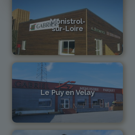
Monistrol-
sur-Loire
04 71 61 01 86
monistrol@gabriel-sa.fr
Le Puy en Velay
04 71 01 13 30
lepuy@gabriel-sa.fr